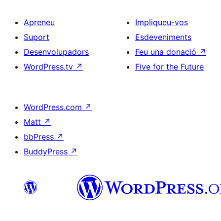
Apreneu
Impliqueu-vos
Suport
Esdeveniments
Desenvolupadors
Feu una donació
↗
WordPress.tv
↗
Five for the Future
WordPress.com
↗
Matt
↗
bbPress
↗
BuddyPress
↗