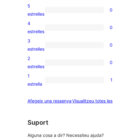
5
0
0
estrelles
valoracions
4
0
de
0
estrelles
5
valoracions
3
0
estrelles
de
0
estrelles
4
valoracions
2
0
estrelles
de
0
estrelles
3
valoracions
1
1
estrelles
de
1
estrella
2
valoració
estrelles
de
ressenyes
Afegeix una ressenya
Visualitzeu totes les
1
estrelles
Suport
Alguna cosa a dir? Necessiteu ajuda?