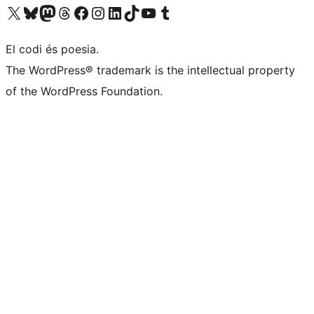
Visiteu el nostre compte X (abans Twitter)
Visiteu el nostre compte de Bluesky
Visiteu el nostre compte al Mastodon
Visiteu el nostre compte de Threads
Visiteu la nostra pàgina al Facebook
Visiteu el nostre compte d'Instagram
Visiteu el nostre compte de LinkedIn
Visiteu el nostre compte de TikTok
Visiteu el nostre canal al YouTube
Visiteu el nostre compte de Tumblr
El codi és poesia.
The WordPress® trademark is the intellectual property
of the WordPress Foundation.