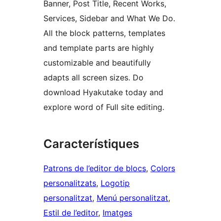
Banner, Post Title, Recent Works,
Services, Sidebar and What We Do.
All the block patterns, templates
and template parts are highly
customizable and beautifully
adapts all screen sizes. Do
download Hyakutake today and
explore word of Full site editing.
Característiques
Patrons de l’editor de blocs
, 
Colors
personalitzats
, 
Logotip
personalitzat
, 
Menú personalitzat
, 
Estil de l’editor
, 
Imatges