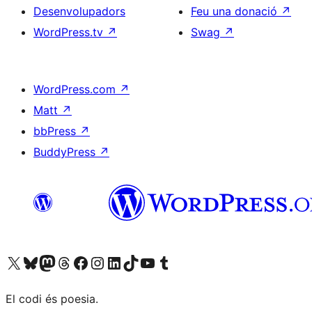
Desenvolupadors
Feu una donació
↗
WordPress.tv
↗
Swag
↗
WordPress.com
↗
Matt
↗
bbPress
↗
BuddyPress
↗
Visiteu el nostre compte X (abans Twitter)
Visiteu el nostre compte de Bluesky
Visiteu el nostre compte al Mastodon
Visiteu el nostre compte de Threads
Visiteu la nostra pàgina al Facebook
Visiteu el nostre compte d'Instagram
Visiteu el nostre compte de LinkedIn
Visiteu el nostre compte de TikTok
Visiteu el nostre canal al YouTube
Visiteu el nostre compte de Tumblr
El codi és poesia.