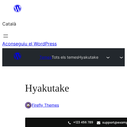
Vés
al
Català
contingut
Aconseguiu el WordPress
Temes
Tots els temes
Hyakutake
Hyakutake
Firefly Themes