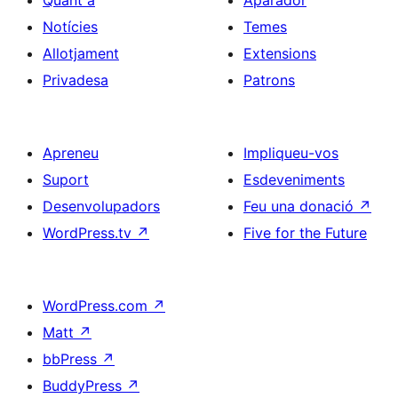
Quant a
Aparador
Notícies
Temes
Allotjament
Extensions
Privadesa
Patrons
Apreneu
Impliqueu-vos
Suport
Esdeveniments
Desenvolupadors
Feu una donació
↗
WordPress.tv
↗
Five for the Future
WordPress.com
↗
Matt
↗
bbPress
↗
BuddyPress
↗