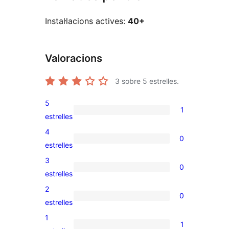
Instal·lacions actives:
40+
Valoracions
3
sobre 5 estrelles.
5
1
1
estrelles
valoració
4
0
de
0
estrelles
5
valoracions
3
0
estrelles
de
0
estrelles
4
valoracions
2
0
estrelles
de
0
estrelles
3
valoracions
1
1
estrelles
de