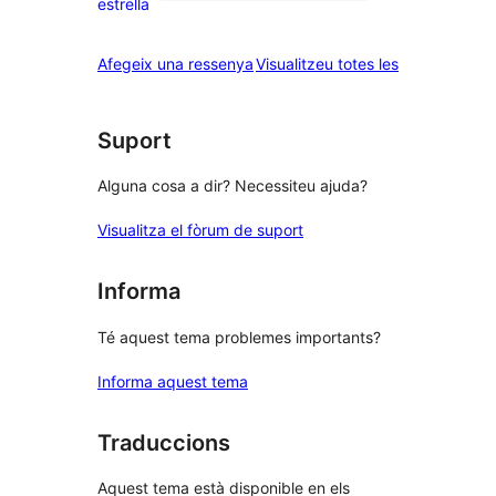
1
estrella
2
valoració
estrelles
de
ressenyes
Afegeix una ressenya
Visualitzeu totes les
1
estrelles
Suport
Alguna cosa a dir? Necessiteu ajuda?
Visualitza el fòrum de suport
Informa
Té aquest tema problemes importants?
Informa aquest tema
Traduccions
Aquest tema està disponible en els