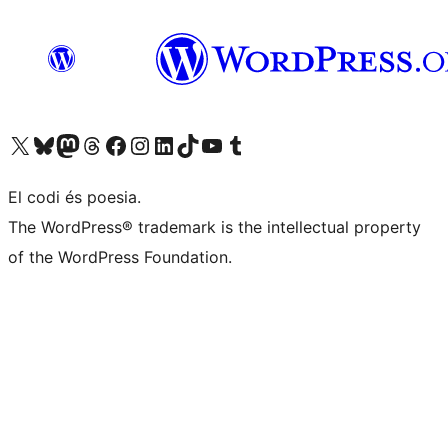
Visiteu el nostre compte X (abans Twitter)
Visiteu el nostre compte de Bluesky
Visiteu el nostre compte al Mastodon
Visiteu el nostre compte de Threads
Visiteu la nostra pàgina al Facebook
Visiteu el nostre compte d'Instagram
Visiteu el nostre compte de LinkedIn
Visiteu el nostre compte de TikTok
Visiteu el nostre canal al YouTube
Visiteu el nostre compte de Tumblr
El codi és poesia.
The WordPress® trademark is the intellectual property
of the WordPress Foundation.