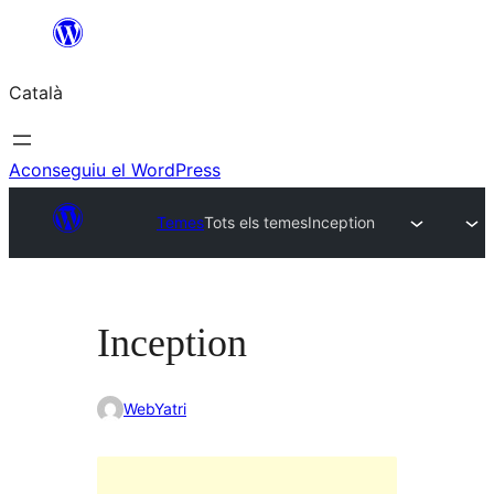
Vés
al
Català
contingut
Aconseguiu el WordPress
Temes
Tots els temes
Inception
Inception
WebYatri