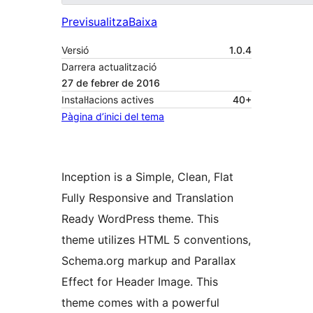
Previsualitza
Baixa
Versió
1.0.4
Darrera actualització
27 de febrer de 2016
Instal·lacions actives
40+
Pàgina d’inici del tema
Inception is a Simple, Clean, Flat
Fully Responsive and Translation
Ready WordPress theme. This
theme utilizes HTML 5 conventions,
Schema.org markup and Parallax
Effect for Header Image. This
theme comes with a powerful