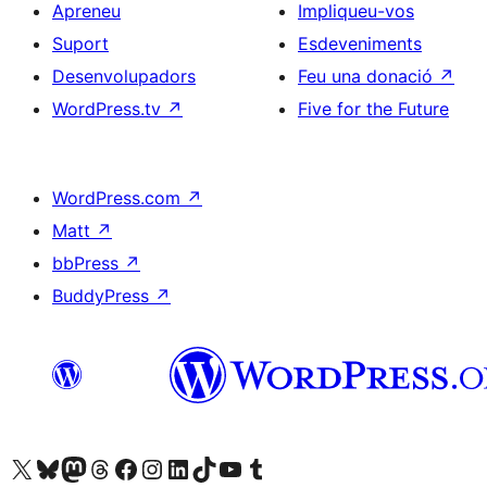
Apreneu
Impliqueu-vos
Suport
Esdeveniments
Desenvolupadors
Feu una donació
↗
WordPress.tv
↗
Five for the Future
WordPress.com
↗
Matt
↗
bbPress
↗
BuddyPress
↗
Visiteu el nostre compte X (abans Twitter)
Visiteu el nostre compte de Bluesky
Visiteu el nostre compte al Mastodon
Visiteu el nostre compte de Threads
Visiteu la nostra pàgina al Facebook
Visiteu el nostre compte d'Instagram
Visiteu el nostre compte de LinkedIn
Visiteu el nostre compte de TikTok
Visiteu el nostre canal al YouTube
Visiteu el nostre compte de Tumblr