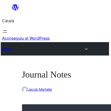
Vés
al
Català
contingut
Aconseguiu el WordPress
Temes
Journal Notes
Jacob Martella