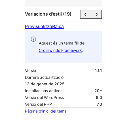
Variacions d'estil (19)
Previsualitza
Baixa
Aquest és un tema fill de
Crosswinds Framework
.
Versió
1.1.1
Darrera actualització
13 de gener de 2025
Instal·lacions actives
20+
Versió del WordPress
6.0
Versió del PHP
7.0
Pàgina d’inici del tema