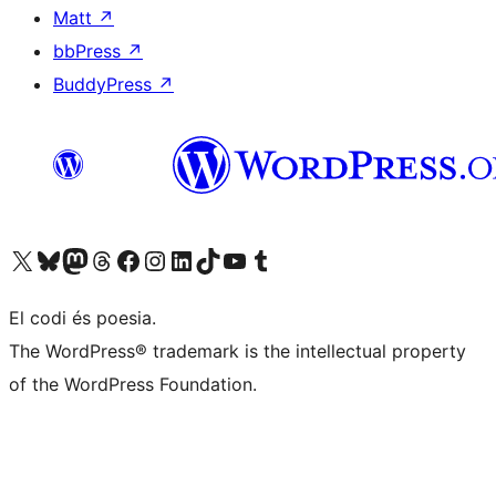
Matt
↗
bbPress
↗
BuddyPress
↗
Visiteu el nostre compte X (abans Twitter)
Visiteu el nostre compte de Bluesky
Visiteu el nostre compte al Mastodon
Visiteu el nostre compte de Threads
Visiteu la nostra pàgina al Facebook
Visiteu el nostre compte d'Instagram
Visiteu el nostre compte de LinkedIn
Visiteu el nostre compte de TikTok
Visiteu el nostre canal al YouTube
Visiteu el nostre compte de Tumblr
El codi és poesia.
The WordPress® trademark is the intellectual property
of the WordPress Foundation.