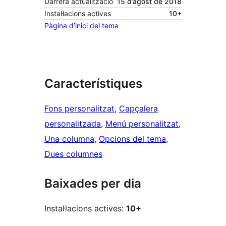
Darrera actualització
15 d’agost de 2018
Instal·lacions actives
10+
Pàgina d’inici del tema
Característiques
Fons personalitzat
, 
Capçalera
personalitzada
, 
Menú personalitzat
, 
Una columna
, 
Opcions del tema
, 
Dues columnes
Baixades per dia
Instal·lacions actives:
10+