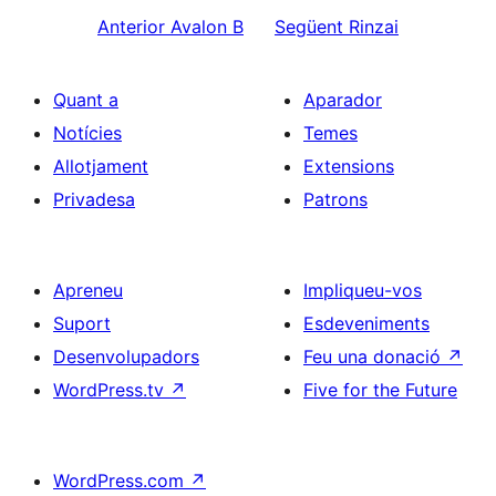
Anterior
Avalon B
Següent
Rinzai
Quant a
Aparador
Notícies
Temes
Allotjament
Extensions
Privadesa
Patrons
Apreneu
Impliqueu-vos
Suport
Esdeveniments
Desenvolupadors
Feu una donació
↗
WordPress.tv
↗
Five for the Future
WordPress.com
↗