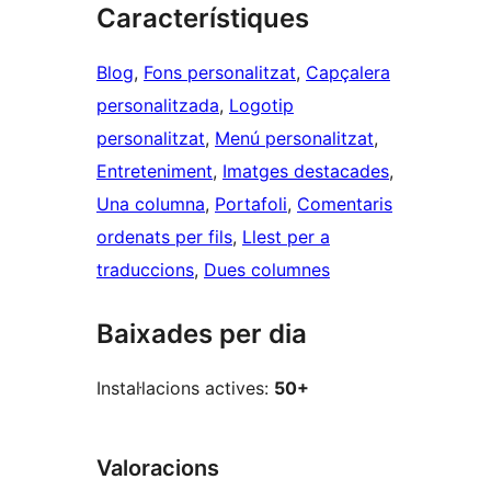
Característiques
Blog
, 
Fons personalitzat
, 
Capçalera
personalitzada
, 
Logotip
personalitzat
, 
Menú personalitzat
, 
Entreteniment
, 
Imatges destacades
, 
Una columna
, 
Portafoli
, 
Comentaris
ordenats per fils
, 
Llest per a
traduccions
, 
Dues columnes
Baixades per dia
Instal·lacions actives:
50+
Valoracions