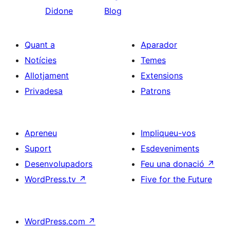
Didone
Blog
Quant a
Aparador
Notícies
Temes
Allotjament
Extensions
Privadesa
Patrons
Apreneu
Impliqueu-vos
Suport
Esdeveniments
Desenvolupadors
Feu una donació
↗
WordPress.tv
↗
Five for the Future
WordPress.com
↗