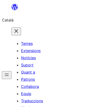
Vés
al
Català
contingut
Temes
Extensions
Notícies
Suport
Quant a
Patrons
Col·labora
Equip
Traduccions