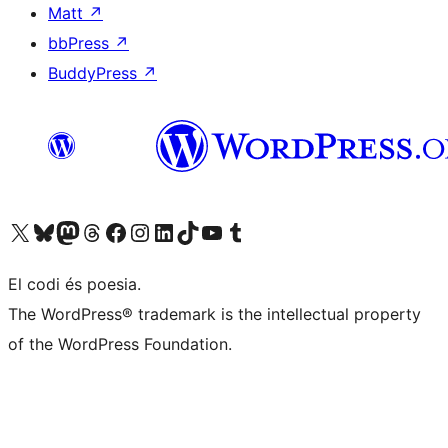
Matt
↗
bbPress
↗
BuddyPress
↗
Visiteu el nostre compte X (abans Twitter)
Visiteu el nostre compte de Bluesky
Visiteu el nostre compte al Mastodon
Visiteu el nostre compte de Threads
Visiteu la nostra pàgina al Facebook
Visiteu el nostre compte d'Instagram
Visiteu el nostre compte de LinkedIn
Visiteu el nostre compte de TikTok
Visiteu el nostre canal al YouTube
Visiteu el nostre compte de Tumblr
El codi és poesia.
The WordPress® trademark is the intellectual property
of the WordPress Foundation.