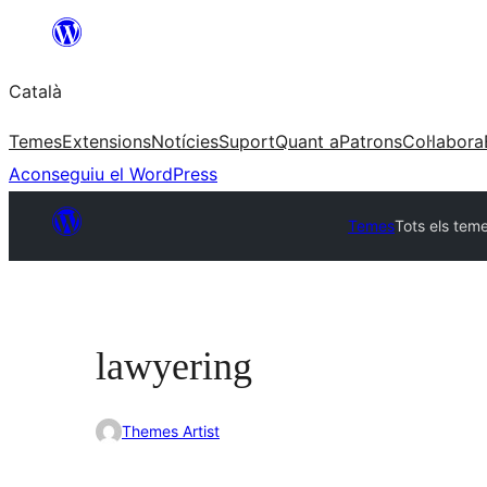
Vés
al
Català
contingut
Temes
Extensions
Notícies
Suport
Quant a
Patrons
Col·labora
Aconseguiu el WordPress
Temes
Tots els tem
lawyering
Themes Artist