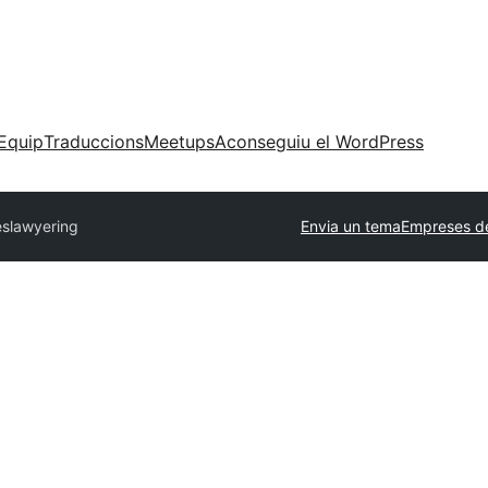
Equip
Traduccions
Meetups
Aconseguiu el WordPress
es
lawyering
Envia un tema
Empreses de