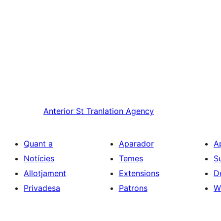
Anterior
St Tranlation Agency
Quant a
Aparador
A
Notícies
Temes
S
Allotjament
Extensions
D
Privadesa
Patrons
W