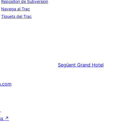
Repositori de Subversion
Navega al Trac
Tiquets del Trac
Següent
Grand Hotel
s.com
↗
ss
↗