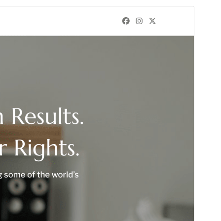
Previsualitza
Baixa
Versió
1.0.4
Darrera actualització
24 de maig de 2026
Instal·lacions actives
40+
Versió del PHP
5.6
Pàgina d’inici del tema