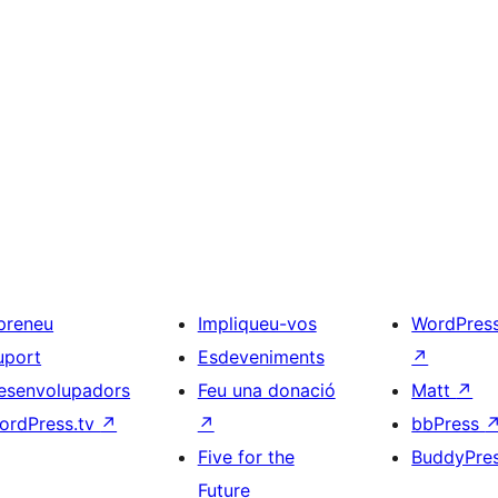
preneu
Impliqueu-vos
WordPres
uport
Esdeveniments
↗
esenvolupadors
Feu una donació
Matt
↗
ordPress.tv
↗
↗
bbPress
Five for the
BuddyPre
Future