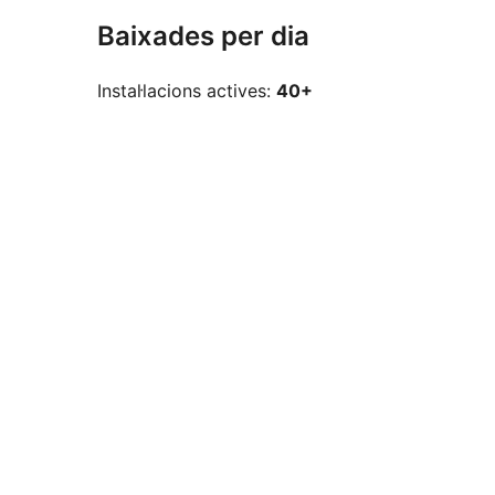
Baixades per dia
Instal·lacions actives:
40+