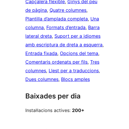
Capçalera flexible
, 
Ginys del peu
de pàgina
, 
Quatre columnes
, 
Plantilla d’amplada completa
, 
Una
columna
, 
Formats d’entrada
, 
Barra
lateral dreta
, 
Suport per a idiomes
amb escriptura de dreta a esquerra
, 
Entrada fixada
, 
Opcions del tema
, 
Comentaris ordenats per fils
, 
Tres
columnes
, 
Llest per a traduccions
, 
Dues columnes
, 
Blocs amples
Baixades per dia
Instal·lacions actives:
200+