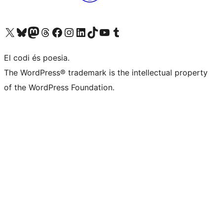
Visiteu el nostre compte X (abans Twitter)
Visiteu el nostre compte de Bluesky
Visiteu el nostre compte al Mastodon
Visiteu el nostre compte de Threads
Visiteu la nostra pàgina al Facebook
Visiteu el nostre compte d'Instagram
Visiteu el nostre compte de LinkedIn
Visiteu el nostre compte de TikTok
Visiteu el nostre canal al YouTube
Visiteu el nostre compte de Tumblr
El codi és poesia.
The WordPress® trademark is the intellectual property
of the WordPress Foundation.