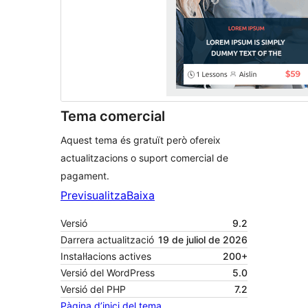
Tema comercial
Aquest tema és gratuït però ofereix
actualitzacions o suport comercial de
pagament.
Previsualitza
Baixa
Versió
9.2
Darrera actualització
19 de juliol de 2026
Instal·lacions actives
200+
Versió del WordPress
5.0
Versió del PHP
7.2
Pàgina d’inici del tema