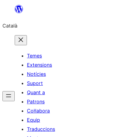
Vés
al
Català
contingut
Temes
Extensions
Notícies
Suport
Quant a
Patrons
Col·labora
Equip
Traduccions