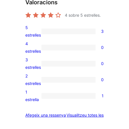
Valoracions
4
sobre 5 estrelles.
5
3
3
estrelles
valoracions
4
0
de
0
estrelles
5
valoracions
3
0
estrelles
de
0
estrelles
4
valoracions
2
0
estrelles
de
0
estrelles
3
valoracions
1
1
estrelles
de
1
estrella
2
valoració
estrelles
de
ressenyes
Afegeix una ressenya
Visualitzeu totes les
1
estrelles