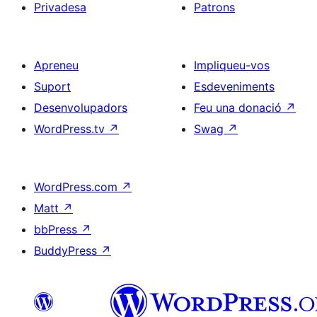
Privadesa
Patrons
Apreneu
Impliqueu-vos
Suport
Esdeveniments
Desenvolupadors
Feu una donació
↗
WordPress.tv
↗
Swag
↗
WordPress.com
↗
Matt
↗
bbPress
↗
BuddyPress
↗