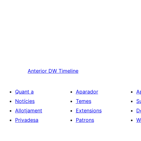
Anterior
DW Timeline
Quant a
Aparador
A
Notícies
Temes
S
Allotjament
Extensions
D
Privadesa
Patrons
W