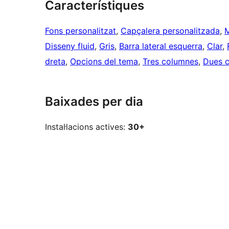
Característiques
Fons personalitzat
, 
Capçalera personalitzada
, 
M
Disseny fluid
, 
Gris
, 
Barra lateral esquerra
, 
Clar
, 
dreta
, 
Opcions del tema
, 
Tres columnes
, 
Dues 
Baixades per dia
Instal·lacions actives:
30+