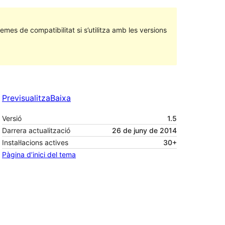
emes de compatibilitat si s’utilitza amb les versions
Previsualitza
Baixa
Versió
1.5
Darrera actualització
26 de juny de 2014
Instal·lacions actives
30+
Pàgina d’inici del tema