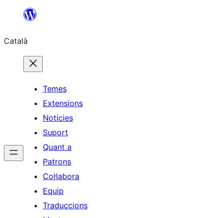
Vés
al
Català
contingut
Temes
Extensions
Notícies
Suport
Quant a
Patrons
Col·labora
Equip
Traduccions