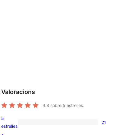
Valoracions
,
4.8
sobre 5 estrelles.
5
21
21
estrelles
valoracions