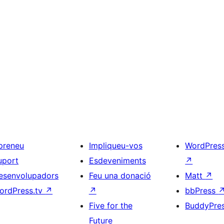
preneu
Impliqueu-vos
WordPres
uport
Esdeveniments
↗
esenvolupadors
Feu una donació
Matt
↗
ordPress.tv
↗
↗
bbPress
Five for the
BuddyPre
Future