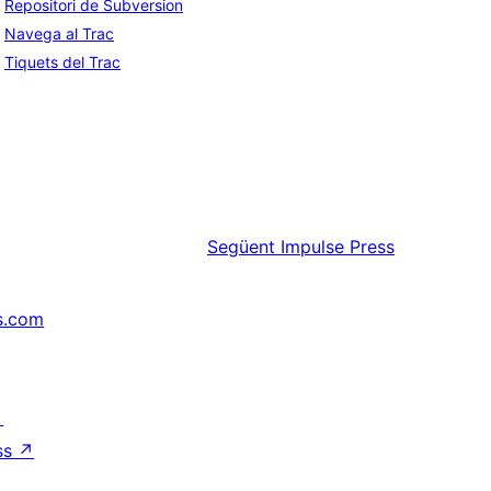
Repositori de Subversion
Navega al Trac
Tiquets del Trac
Següent
Impulse Press
s.com
↗
ss
↗