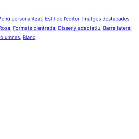
enú personalitzat
, 
Estil de l’editor
, 
Imatges destacades
, 
Rosa
, 
Formats d’entrada
, 
Disseny adaptatiu
, 
Barra lateral
columnes
, 
Blanc