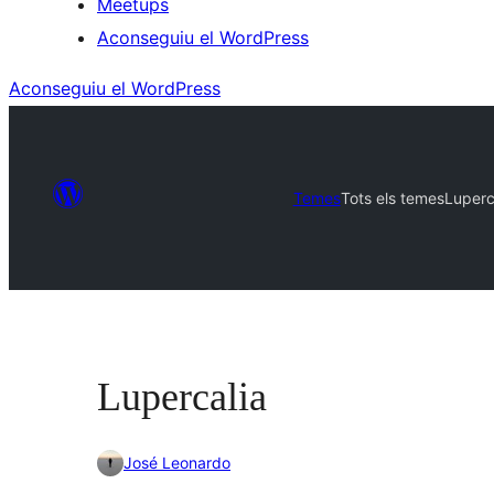
Meetups
Aconseguiu el WordPress
Aconseguiu el WordPress
Temes
Tots els temes
Luperc
Lupercalia
José Leonardo