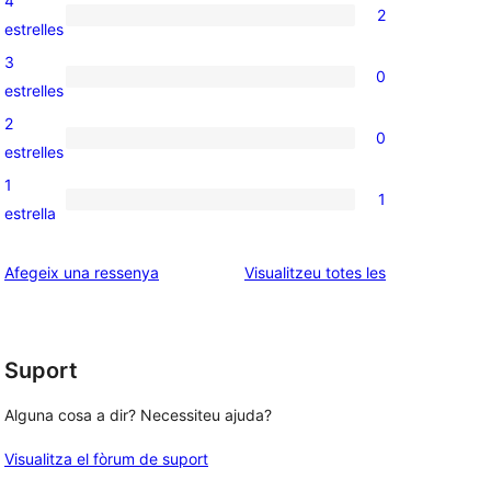
4
2
de
2
estrelles
5
valoracions
3
0
estrelles
de
0
estrelles
4
valoracions
2
0
estrelles
de
0
estrelles
3
valoracions
1
1
estrelles
de
1
estrella
2
valoració
estrelles
de
ressenyes
Afegeix una ressenya
Visualitzeu totes les
1
estrelles
Suport
Alguna cosa a dir? Necessiteu ajuda?
Visualitza el fòrum de suport