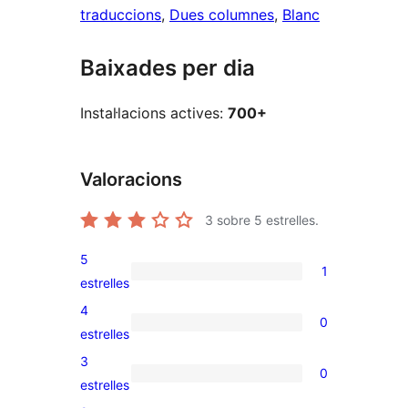
traduccions
, 
Dues columnes
, 
Blanc
Baixades per dia
Instal·lacions actives:
700+
Valoracions
3
sobre 5 estrelles.
5
1
1
estrelles
valoració
4
0
de
0
estrelles
5
valoracions
3
0
estrelles
de
0
estrelles
4
valoracions