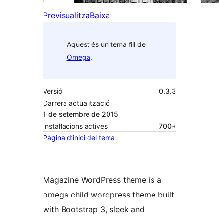
Previsualitza
Baixa
Aquest és un tema fill de
Omega
.
Versió
0.3.3
Darrera actualització
1 de setembre de 2015
Instal·lacions actives
700+
Pàgina d’inici del tema
Magazine WordPress theme is a
omega child wordpress theme built
with Bootstrap 3, sleek and