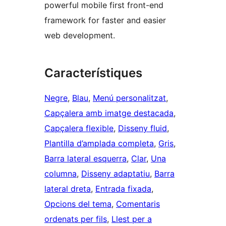
powerful mobile first front-end
framework for faster and easier
web development.
Característiques
Negre
, 
Blau
, 
Menú personalitzat
, 
Capçalera amb imatge destacada
, 
Capçalera flexible
, 
Disseny fluid
, 
Plantilla d’amplada completa
, 
Gris
, 
Barra lateral esquerra
, 
Clar
, 
Una
columna
, 
Disseny adaptatiu
, 
Barra
lateral dreta
, 
Entrada fixada
, 
Opcions del tema
, 
Comentaris
ordenats per fils
, 
Llest per a