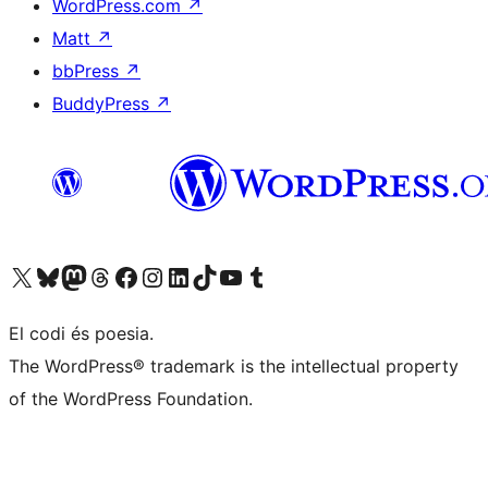
WordPress.com
↗
Matt
↗
bbPress
↗
BuddyPress
↗
Visiteu el nostre compte X (abans Twitter)
Visiteu el nostre compte de Bluesky
Visiteu el nostre compte al Mastodon
Visiteu el nostre compte de Threads
Visiteu la nostra pàgina al Facebook
Visiteu el nostre compte d'Instagram
Visiteu el nostre compte de LinkedIn
Visiteu el nostre compte de TikTok
Visiteu el nostre canal al YouTube
Visiteu el nostre compte de Tumblr
El codi és poesia.
The WordPress® trademark is the intellectual property
of the WordPress Foundation.