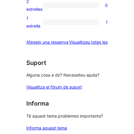
2
0
estrelles
de
0
estrelles
3
valoracions
1
1
estrelles
de
1
estrella
2
valoració
estrelles
de
ressenyes
Afegeix una ressenya
Visualitzeu totes les
1
estrelles
Suport
Alguna cosa a dir? Necessiteu ajuda?
Visualitza el fòrum de suport
Informa
Té aquest tema problemes importants?
Informa aquest tema