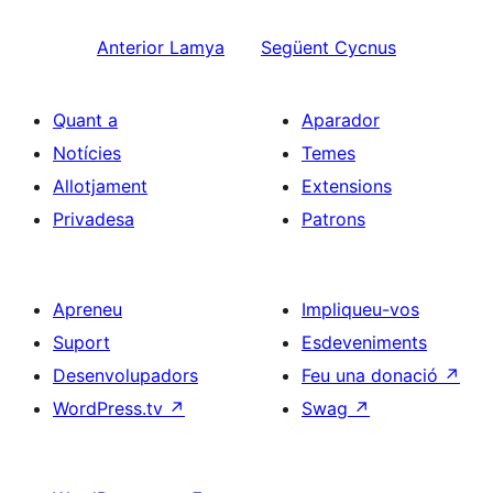
Anterior
Lamya
Següent
Cycnus
Quant a
Aparador
Notícies
Temes
Allotjament
Extensions
Privadesa
Patrons
Apreneu
Impliqueu-vos
Suport
Esdeveniments
Desenvolupadors
Feu una donació
↗
WordPress.tv
↗
Swag
↗