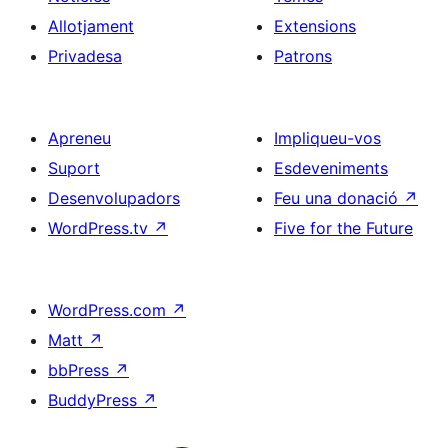
Allotjament
Extensions
Privadesa
Patrons
Apreneu
Impliqueu-vos
Suport
Esdeveniments
Desenvolupadors
Feu una donació
↗
WordPress.tv
↗
Five for the Future
WordPress.com
↗
Matt
↗
bbPress
↗
BuddyPress
↗