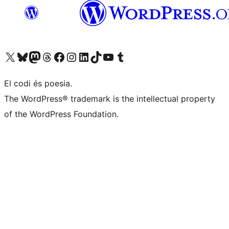
Visiteu el nostre compte X (abans Twitter)
Visiteu el nostre compte de Bluesky
Visiteu el nostre compte al Mastodon
Visiteu el nostre compte de Threads
Visiteu la nostra pàgina al Facebook
Visiteu el nostre compte d'Instagram
Visiteu el nostre compte de LinkedIn
Visiteu el nostre compte de TikTok
Visiteu el nostre canal al YouTube
Visiteu el nostre compte de Tumblr
El codi és poesia.
The WordPress® trademark is the intellectual property
of the WordPress Foundation.