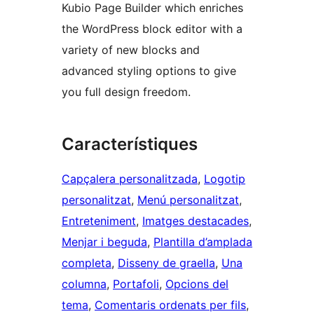
Kubio Page Builder which enriches
the WordPress block editor with a
variety of new blocks and
advanced styling options to give
you full design freedom.
Característiques
Capçalera personalitzada
, 
Logotip
personalitzat
, 
Menú personalitzat
, 
Entreteniment
, 
Imatges destacades
, 
Menjar i beguda
, 
Plantilla d’amplada
completa
, 
Disseny de graella
, 
Una
columna
, 
Portafoli
, 
Opcions del
tema
, 
Comentaris ordenats per fils
, 