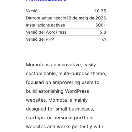
Versió
1.0.25
Darrera actualització
12 de maig de 2026
Instal·lacions actives
500+
Versió del WordPress
5.8
Versió del PHP
7.1
Momota is an innovative, easily
customizable, multi-purpose theme,
focused on empowering users to
build astonishing WordPress
websites. Momota is mainly
designed for small businesses,
startups, or personal portfolio
websites and works perfectly with