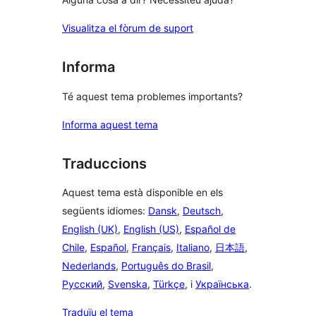
Visualitza el fòrum de suport
Informa
Té aquest tema problemes importants?
Informa aquest tema
Traduccions
Aquest tema està disponible en els
següents idiomes:
Dansk
,
Deutsch
,
English (UK)
,
English (US)
,
Español de
Chile
,
Español
,
Français
,
Italiano
,
日本語
,
Nederlands
,
Português do Brasil
,
Русский
,
Svenska
,
Türkçe
, i
Українська
.
Traduïu el tema