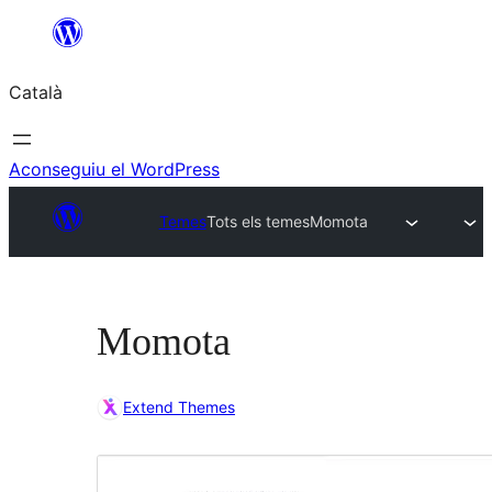
Vés
al
Català
contingut
Aconseguiu el WordPress
Temes
Tots els temes
Momota
Momota
Extend Themes