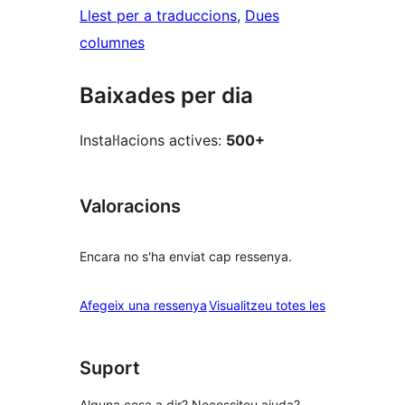
Llest per a traduccions
, 
Dues
columnes
Baixades per dia
Instal·lacions actives:
500+
Valoracions
Encara no s'ha enviat cap ressenya.
ressenyes
Afegeix una ressenya
Visualitzeu totes les
Suport
Alguna cosa a dir? Necessiteu ajuda?