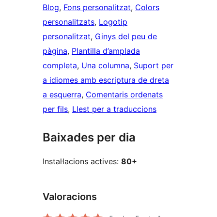
Blog
, 
Fons personalitzat
, 
Colors
personalitzats
, 
Logotip
personalitzat
, 
Ginys del peu de
pàgina
, 
Plantilla d’amplada
completa
, 
Una columna
, 
Suport per
a idiomes amb escriptura de dreta
a esquerra
, 
Comentaris ordenats
per fils
, 
Llest per a traduccions
Baixades per dia
Instal·lacions actives:
80+
Valoracions