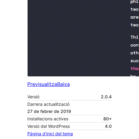
Previsualitza
Baixa
Versió
2.0.4
Darrera actualització
27 de febrer de 2019
Instal·lacions actives
80+
Versió del WordPress
4.0
Pàgina d’inici del tema