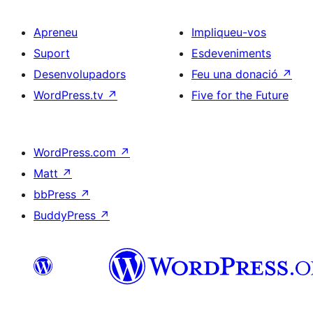
Apreneu
Impliqueu-vos
Suport
Esdeveniments
Desenvolupadors
Feu una donació
↗
WordPress.tv
↗
Five for the Future
WordPress.com
↗
Matt
↗
bbPress
↗
BuddyPress
↗