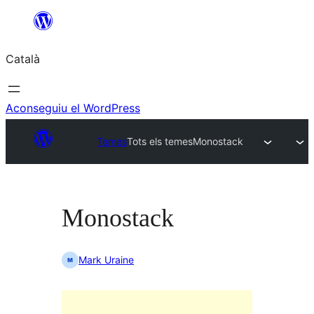
Vés
al
Català
contingut
Aconseguiu el WordPress
Temes
Tots els temes
Monostack
Monostack
Mark Uraine