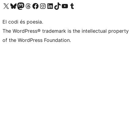
Visiteu el nostre compte X (abans Twitter)
Visiteu el nostre compte de Bluesky
Visiteu el nostre compte al Mastodon
Visiteu el nostre compte de Threads
Visiteu la nostra pàgina al Facebook
Visiteu el nostre compte d'Instagram
Visiteu el nostre compte de LinkedIn
Visiteu el nostre compte de TikTok
Visiteu el nostre canal al YouTube
Visiteu el nostre compte de Tumblr
El codi és poesia.
The WordPress® trademark is the intellectual property
of the WordPress Foundation.