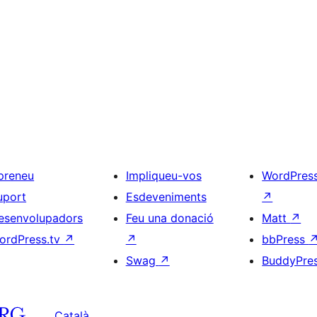
preneu
Impliqueu-vos
WordPres
uport
Esdeveniments
↗
esenvolupadors
Feu una donació
Matt
↗
ordPress.tv
↗
↗
bbPress
Swag
↗
BuddyPre
Català