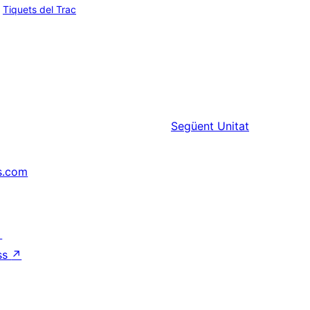
Tiquets del Trac
Següent
Unitat
s.com
↗
ss
↗