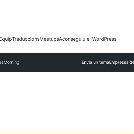
Equip
Traduccions
Meetups
Aconseguiu el WordPress
es
Morning
Envia un tema
Empreses de