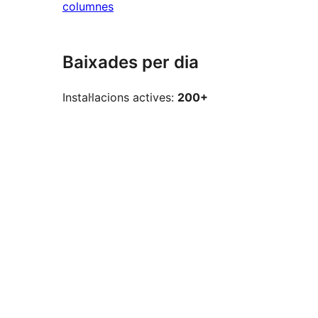
columnes
Baixades per dia
Instal·lacions actives:
200+