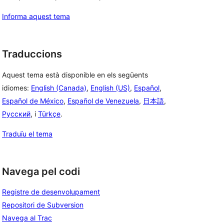
Informa aquest tema
Traduccions
Aquest tema està disponible en els següents
idiomes:
English (Canada)
,
English (US)
,
Español
,
Español de México
,
Español de Venezuela
,
日本語
,
Русский
, i
Türkçe
.
Traduïu el tema
Navega pel codi
Registre de desenvolupament
Repositori de Subversion
Navega al Trac