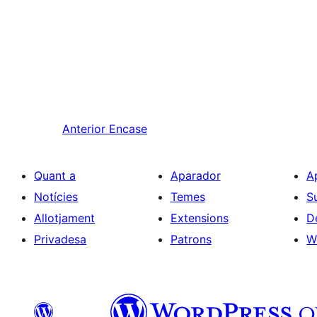
Anterior
Encase
Quant a
Aparador
A
Notícies
Temes
S
Allotjament
Extensions
D
Privadesa
Patrons
W