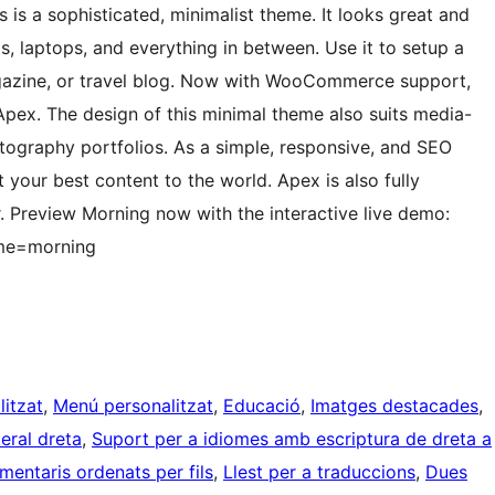
s is a sophisticated, minimalist theme. It looks great and
, laptops, and everything in between. Use it to setup a
gazine, or travel blog. Now with WooCommerce support,
ex. The design of this minimal theme also suits media-
otography portfolios. As a simple, responsive, and SEO
your best content to the world. Apex is also fully
. Preview Morning now with the interactive live demo:
me=morning
litzat
, 
Menú personalitzat
, 
Educació
, 
Imatges destacades
, 
teral dreta
, 
Suport per a idiomes amb escriptura de dreta a
mentaris ordenats per fils
, 
Llest per a traduccions
, 
Dues