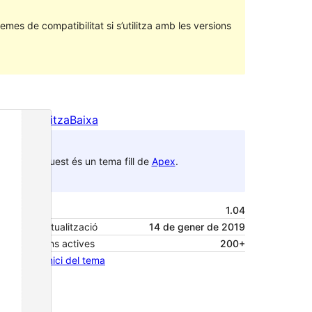
emes de compatibilitat si s’utilitza amb les versions
Previsualitza
Baixa
Aquest és un tema fill de
Apex
.
Versió
1.04
Darrera actualització
14 de gener de 2019
Instal·lacions actives
200+
Pàgina d’inici del tema