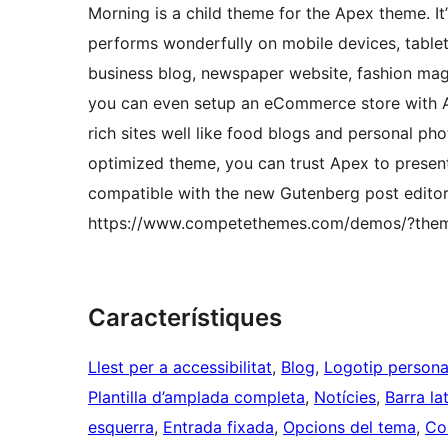
Morning is a child theme for the Apex theme. It’
performs wonderfully on mobile devices, tablets
business blog, newspaper website, fashion ma
you can even setup an eCommerce store with Ap
rich sites well like food blogs and personal ph
optimized theme, you can trust Apex to present 
compatible with the new Gutenberg post editor
https://www.competethemes.com/demos/?the
Característiques
Llest per a accessibilitat
, 
Blog
, 
Logotip persona
Plantilla d’amplada completa
, 
Notícies
, 
Barra la
esquerra
, 
Entrada fixada
, 
Opcions del tema
, 
Co