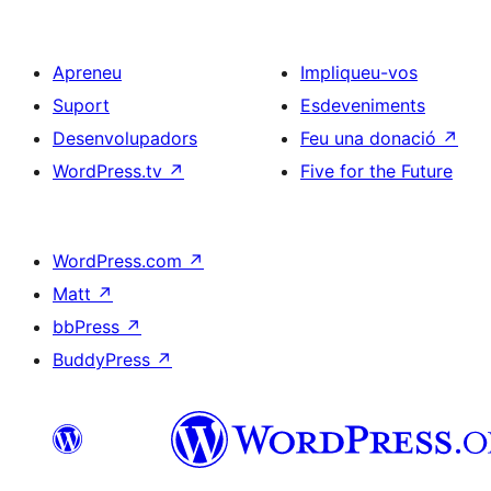
Apreneu
Impliqueu-vos
Suport
Esdeveniments
Desenvolupadors
Feu una donació
↗
WordPress.tv
↗
Five for the Future
WordPress.com
↗
Matt
↗
bbPress
↗
BuddyPress
↗