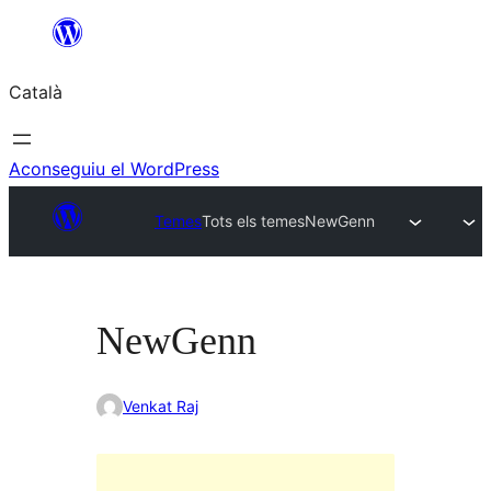
Vés
al
Català
contingut
Aconseguiu el WordPress
Temes
Tots els temes
NewGenn
NewGenn
Venkat Raj