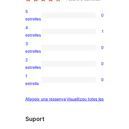
5
0
0
estrelles
valoracions
4
1
de
1
estrelles
5
valoració
3
0
estrelles
de
0
estrelles
4
valoracions
2
0
estrelles
de
0
estrelles
3
valoracions
1
0
estrelles
de
0
estrella
2
valoracions
estrelles
de
ressenyes
Afegeix una ressenya
Visualitzeu totes les
1
estrelles
Suport