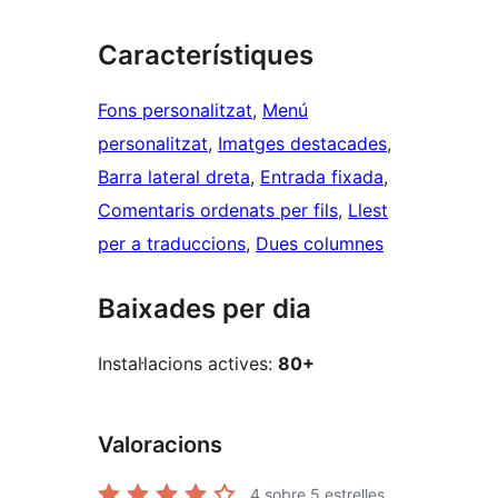
Característiques
Fons personalitzat
, 
Menú
personalitzat
, 
Imatges destacades
, 
Barra lateral dreta
, 
Entrada fixada
, 
Comentaris ordenats per fils
, 
Llest
per a traduccions
, 
Dues columnes
Baixades per dia
Instal·lacions actives:
80+
Valoracions
4
sobre 5 estrelles.