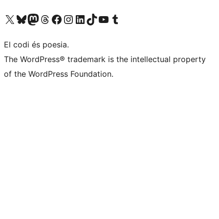
Visiteu el nostre compte X (abans Twitter)
Visiteu el nostre compte de Bluesky
Visiteu el nostre compte al Mastodon
Visiteu el nostre compte de Threads
Visiteu la nostra pàgina al Facebook
Visiteu el nostre compte d'Instagram
Visiteu el nostre compte de LinkedIn
Visiteu el nostre compte de TikTok
Visiteu el nostre canal al YouTube
Visiteu el nostre compte de Tumblr
El codi és poesia.
The WordPress® trademark is the intellectual property
of the WordPress Foundation.