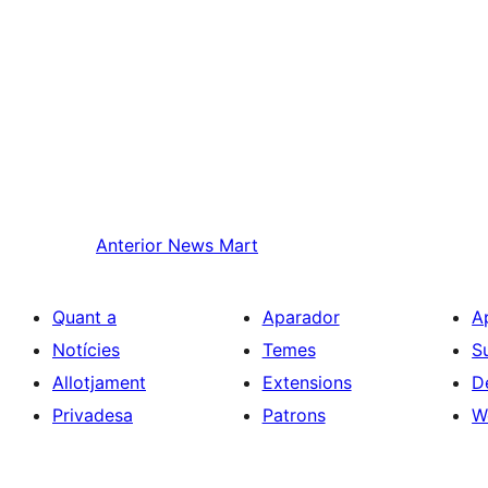
Anterior
News Mart
Quant a
Aparador
A
Notícies
Temes
S
Allotjament
Extensions
D
Privadesa
Patrons
W