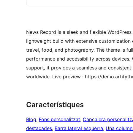
News Record is a sleek and flexible WordPress
lightweight build with extensive customization opt
travel, food, and photography. The theme is fu
performance and accessibility across devices. 
support, it provides a seamless and consistent
worldwide. Live preview : https://demo.artify
Característiques
Blog
, 
Fons personalitzat
, 
Capçalera personalit
destacades
, 
Barra lateral esquerra
, 
Una column