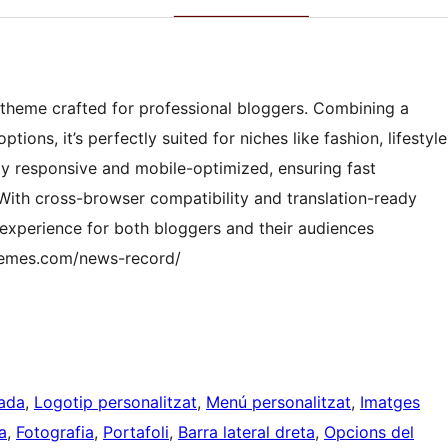
 theme crafted for professional bloggers. Combining a
ions, it’s perfectly suited for niches like fashion, lifestyle
lly responsive and mobile-optimized, ensuring fast
With cross-browser compatibility and translation-ready
 experience for both bloggers and their audiences
themes.com/news-record/
zada
, 
Logotip personalitzat
, 
Menú personalitzat
, 
Imatges
a
, 
Fotografia
, 
Portafoli
, 
Barra lateral dreta
, 
Opcions del