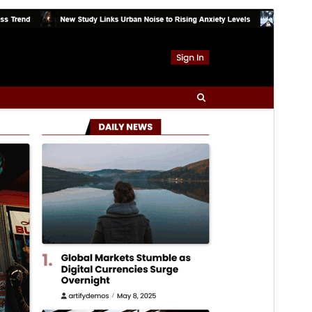
Previsualitza
Baixa
Versió
1.0.0
Darrera actualització
16 de març de 2026
Instal·lacions actives
300+
Versió del WordPress
5.0
Versió del PHP
7.4
Pàgina d’inici del tema