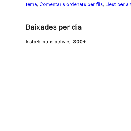
tema
, 
Comentaris ordenats per fils
, 
Llest per a
Baixades per dia
Instal·lacions actives:
300+