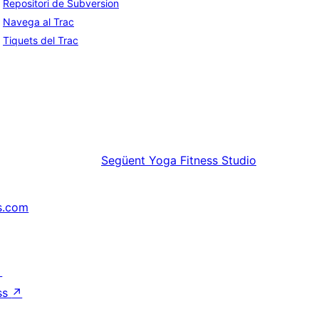
Repositori de Subversion
Navega al Trac
Tiquets del Trac
Següent
Yoga Fitness Studio
s.com
↗
ss
↗