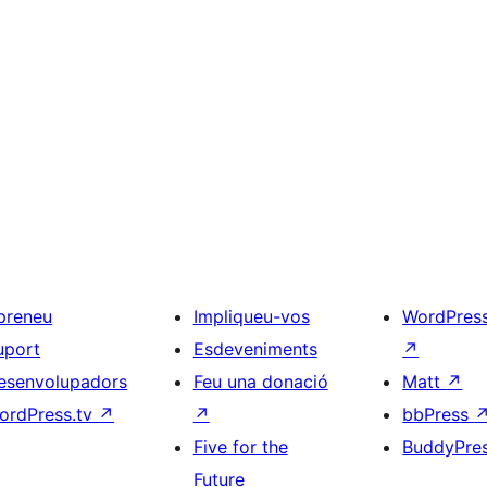
preneu
Impliqueu-vos
WordPres
uport
Esdeveniments
↗
esenvolupadors
Feu una donació
Matt
↗
ordPress.tv
↗
↗
bbPress
Five for the
BuddyPre
Future