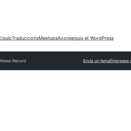
Equip
Traduccions
Meetups
Aconseguiu el WordPress
s
News Record
Envia un tema
Empreses 