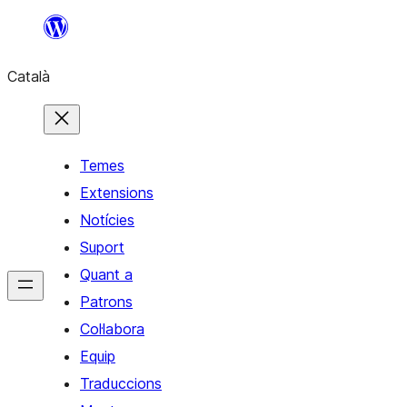
Vés
al
Català
contingut
Temes
Extensions
Notícies
Suport
Quant a
Patrons
Col·labora
Equip
Traduccions