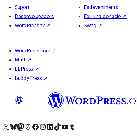
Suport
Esdeveniments
Desenvolupadors
Feu una donació
↗
WordPress.tv
↗
Swag
↗
WordPress.com
↗
Matt
↗
bbPress
↗
BuddyPress
↗
Visiteu el nostre compte X (abans Twitter)
Visiteu el nostre compte de Bluesky
Visiteu el nostre compte al Mastodon
Visiteu el nostre compte de Threads
Visiteu la nostra pàgina al Facebook
Visiteu el nostre compte d'Instagram
Visiteu el nostre compte de LinkedIn
Visiteu el nostre compte de TikTok
Visiteu el nostre canal al YouTube
Visiteu el nostre compte de Tumblr