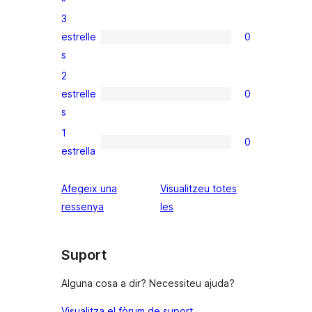
estrelles
valoracions
3
de
estrelle
0
4
0
s
estrelles
valoracions
2
de
estrelle
0
3
0
s
estrelles
valoracions
1
de
0
0
estrella
2
valoracions
estrelles
de
Afegeix una
Visualitzeu totes
1
ressenyes
ressenya
les
estrelles
Suport
Alguna cosa a dir? Necessiteu ajuda?
Visualitza el fòrum de suport