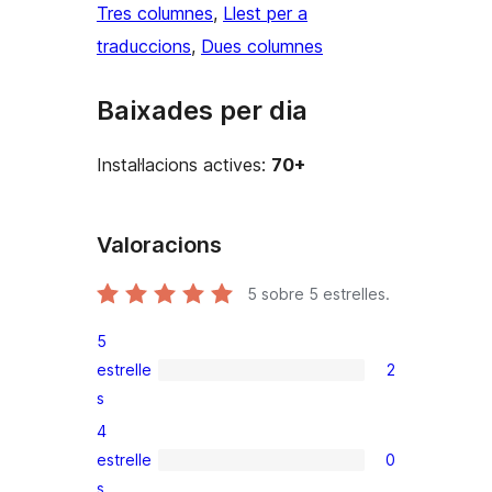
Tres columnes
, 
Llest per a
traduccions
, 
Dues columnes
Baixades per dia
Instal·lacions actives:
70+
Valoracions
5
sobre 5 estrelles.
5
estrelle
2
2
s
valoracions
4
de
estrelle
0
5
0
s