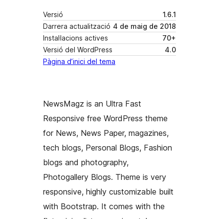
Versió
1.6.1
Darrera actualització
4 de maig de 2018
Instal·lacions actives
70+
Versió del WordPress
4.0
Pàgina d’inici del tema
NewsMagz is an Ultra Fast
Responsive free WordPress theme
for News, News Paper, magazines,
tech blogs, Personal Blogs, Fashion
blogs and photography,
Photogallery Blogs. Theme is very
responsive, highly customizable built
with Bootstrap. It comes with the