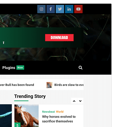
Tema comercial
Aquest tema és gratuït però ofereix actualitzacions o
suport comercial de pagament.
Visualitza el suport
Previsualitza
Baixa
Aquest és un tema fill de
CoverNews
.
Versió
1.2.0
Darrera actualització
19 de febrer de 2026
Instal·lacions actives
1.000+
Versió del WordPress
4.0
Versió del PHP
5.0
Pàgina d’inici del tema