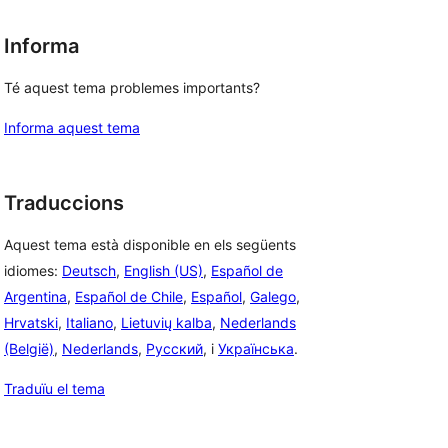
Informa
Té aquest tema problemes importants?
Informa aquest tema
Traduccions
Aquest tema està disponible en els següents
idiomes:
Deutsch
,
English (US)
,
Español de
Argentina
,
Español de Chile
,
Español
,
Galego
,
Hrvatski
,
Italiano
,
Lietuvių kalba
,
Nederlands
(België)
,
Nederlands
,
Русский
, i
Українська
.
Traduïu el tema