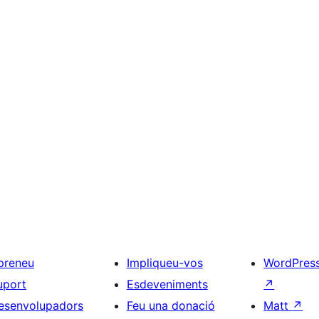
preneu
Impliqueu-vos
WordPres
uport
Esdeveniments
↗
esenvolupadors
Feu una donació
Matt
↗