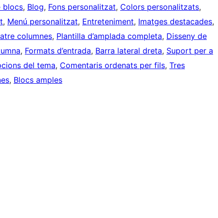
e blocs
, 
Blog
, 
Fons personalitzat
, 
Colors personalitzats
, 
t
, 
Menú personalitzat
, 
Entreteniment
, 
Imatges destacades
, 
atre columnes
, 
Plantilla d’amplada completa
, 
Disseny de
lumna
, 
Formats d’entrada
, 
Barra lateral dreta
, 
Suport per a
cions del tema
, 
Comentaris ordenats per fils
, 
Tres
nes
, 
Blocs amples