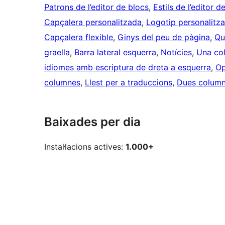
Patrons de l’editor de blocs
, 
Estils de l’editor d
Capçalera personalitzada
, 
Logotip personalitza
Capçalera flexible
, 
Ginys del peu de pàgina
, 
Qu
graella
, 
Barra lateral esquerra
, 
Notícies
, 
Una co
idiomes amb escriptura de dreta a esquerra
, 
Op
columnes
, 
Llest per a traduccions
, 
Dues colum
Baixades per dia
Instal·lacions actives:
1.000+