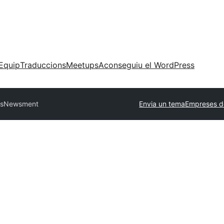
Equip
Traduccions
Meetups
Aconseguiu el WordPress
s
Newsment
Envia un tema
Empreses d