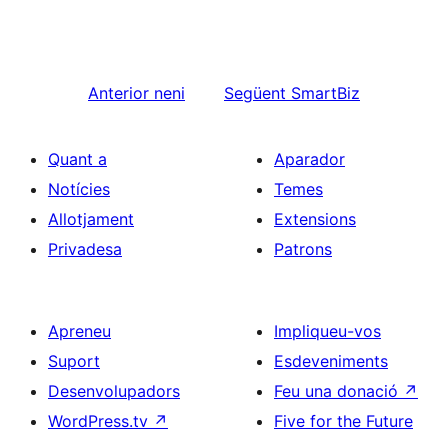
Anterior
neni
Següent
SmartBiz
Quant a
Aparador
Notícies
Temes
Allotjament
Extensions
Privadesa
Patrons
Apreneu
Impliqueu-vos
Suport
Esdeveniments
Desenvolupadors
Feu una donació
↗
WordPress.tv
↗
Five for the Future