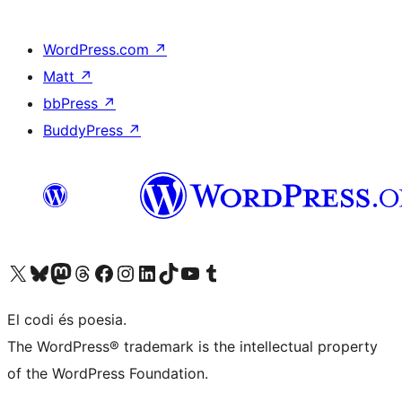
WordPress.com
↗
Matt
↗
bbPress
↗
BuddyPress
↗
Visiteu el nostre compte X (abans Twitter)
Visiteu el nostre compte de Bluesky
Visiteu el nostre compte al Mastodon
Visiteu el nostre compte de Threads
Visiteu la nostra pàgina al Facebook
Visiteu el nostre compte d'Instagram
Visiteu el nostre compte de LinkedIn
Visiteu el nostre compte de TikTok
Visiteu el nostre canal al YouTube
Visiteu el nostre compte de Tumblr
El codi és poesia.
The WordPress® trademark is the intellectual property
of the WordPress Foundation.