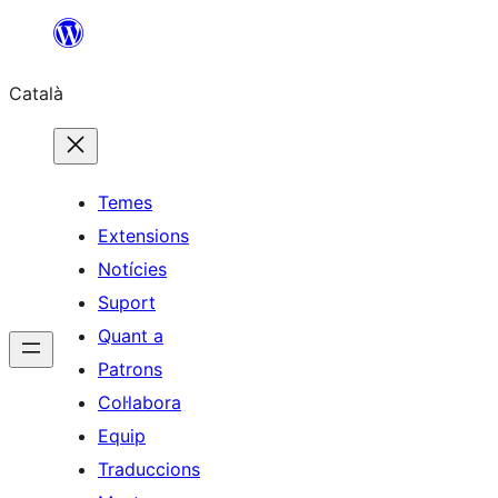
Vés
al
Català
contingut
Temes
Extensions
Notícies
Suport
Quant a
Patrons
Col·labora
Equip
Traduccions