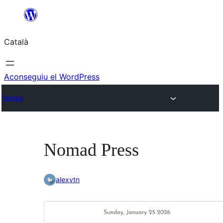
Vés
al
Català
contingut
Aconseguiu el WordPress
Temes
Nomad Press
alexvtn