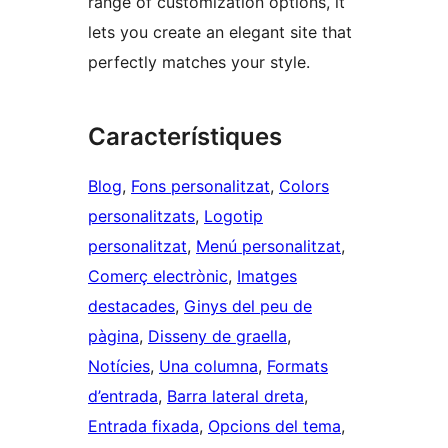
range of customization options, it
lets you create an elegant site that
perfectly matches your style.
Característiques
Blog
, 
Fons personalitzat
, 
Colors
personalitzats
, 
Logotip
personalitzat
, 
Menú personalitzat
, 
Comerç electrònic
, 
Imatges
destacades
, 
Ginys del peu de
pàgina
, 
Disseny de graella
, 
Notícies
, 
Una columna
, 
Formats
d’entrada
, 
Barra lateral dreta
, 
Entrada fixada
, 
Opcions del tema
, 