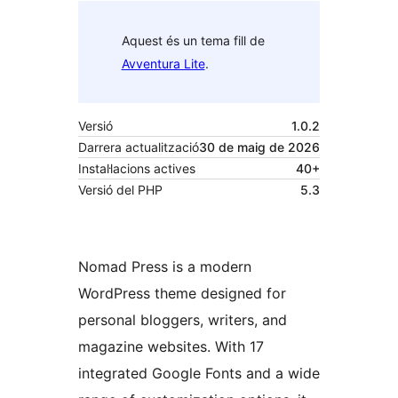
Aquest és un tema fill de
Avventura Lite
.
Versió
1.0.2
Darrera actualització
30 de maig de 2026
Instal·lacions actives
40+
Versió del PHP
5.3
Nomad Press is a modern
WordPress theme designed for
personal bloggers, writers, and
magazine websites. With 17
integrated Google Fonts and a wide