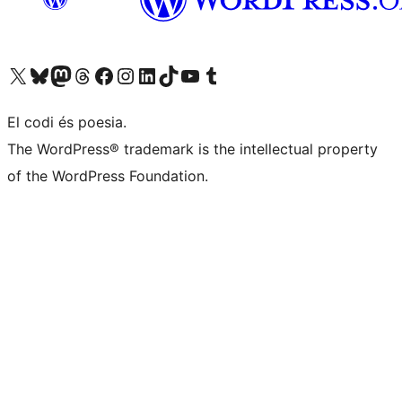
Visiteu el nostre compte X (abans Twitter)
Visiteu el nostre compte de Bluesky
Visiteu el nostre compte al Mastodon
Visiteu el nostre compte de Threads
Visiteu la nostra pàgina al Facebook
Visiteu el nostre compte d'Instagram
Visiteu el nostre compte de LinkedIn
Visiteu el nostre compte de TikTok
Visiteu el nostre canal al YouTube
Visiteu el nostre compte de Tumblr
El codi és poesia.
The WordPress® trademark is the intellectual property
of the WordPress Foundation.