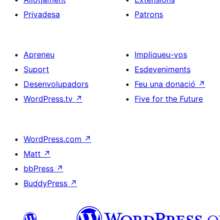
Privadesa
Patrons
Apreneu
Impliqueu-vos
Suport
Esdeveniments
Desenvolupadors
Feu una donació
↗
WordPress.tv
↗
Five for the Future
WordPress.com
↗
Matt
↗
bbPress
↗
BuddyPress
↗