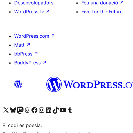
Desenvolupadors
Feu una donació
↗
WordPress.tv
↗
Five for the Future
WordPress.com
↗
Matt
↗
bbPress
↗
BuddyPress
↗
Visiteu el nostre compte X (abans Twitter)
Visiteu el nostre compte de Bluesky
Visiteu el nostre compte al Mastodon
Visiteu el nostre compte de Threads
Visiteu la nostra pàgina al Facebook
Visiteu el nostre compte d'Instagram
Visiteu el nostre compte de LinkedIn
Visiteu el nostre compte de TikTok
Visiteu el nostre canal al YouTube
Visiteu el nostre compte de Tumblr
El codi és poesia.