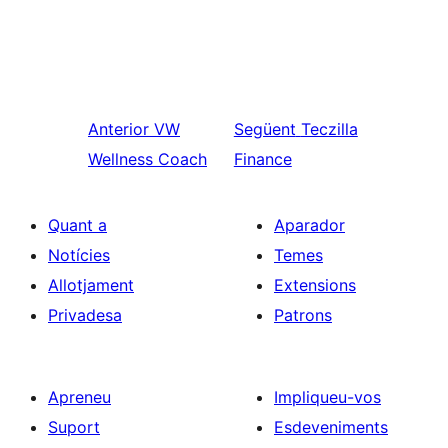
Anterior
VW
Següent
Teczilla
Wellness Coach
Finance
Quant a
Aparador
Notícies
Temes
Allotjament
Extensions
Privadesa
Patrons
Apreneu
Impliqueu-vos
Suport
Esdeveniments