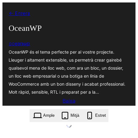
Vés
← Enrera
al
contingut
OceanWP
oceanwp
OceanWP és el tema perfecte per al vostre projecte.
Lleuger i altament extensible, us permetrà crear gairebé
qualsevol mena de lloc web, com ara un bloc, un dossier,
un lloc web empresarial o una botiga en línia de
WooCommerce amb un bon disseny i acabat professional.
Molt ràpid, sensible, RTL i preparat per a la…
Baixa
oceanwp.4.2.2.zip
Ample
Mitjà
Estret