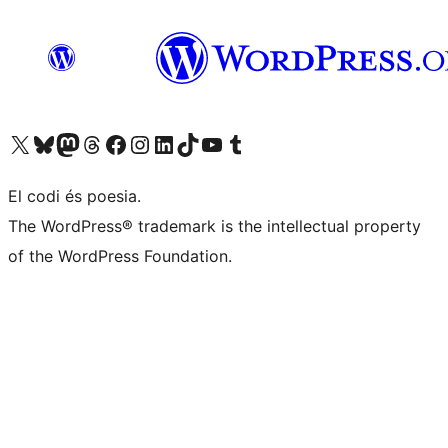
Visiteu el nostre compte X (abans Twitter)
Visiteu el nostre compte de Bluesky
Visiteu el nostre compte al Mastodon
Visiteu el nostre compte de Threads
Visiteu la nostra pàgina al Facebook
Visiteu el nostre compte d'Instagram
Visiteu el nostre compte de LinkedIn
Visiteu el nostre compte de TikTok
Visiteu el nostre canal al YouTube
Visiteu el nostre compte de Tumblr
El codi és poesia.
The WordPress® trademark is the intellectual property
of the WordPress Foundation.