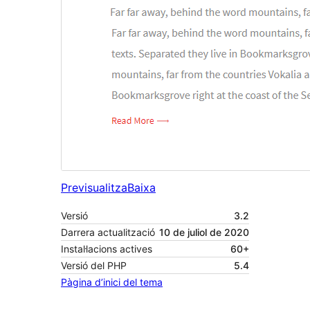
Previsualitza
Baixa
Versió
3.2
Darrera actualització
10 de juliol de 2020
Instal·lacions actives
60+
Versió del PHP
5.4
Pàgina d’inici del tema