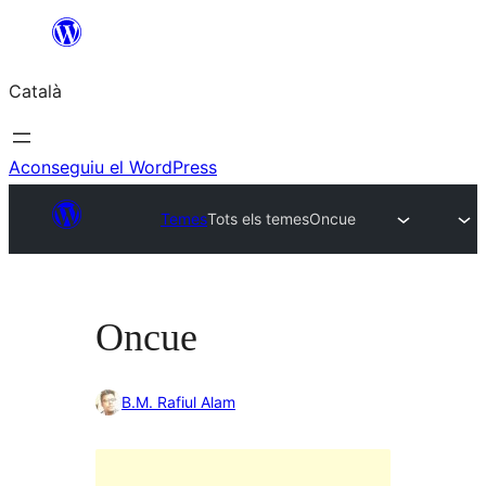
Vés
al
Català
contingut
Aconseguiu el WordPress
Temes
Tots els temes
Oncue
Oncue
B.M. Rafiul Alam