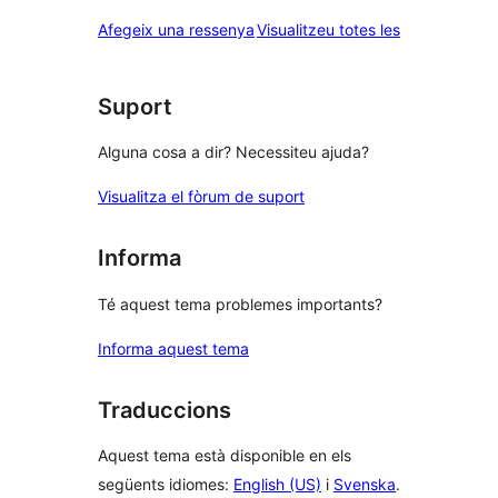
estrelles
de
ressenyes
Afegeix una ressenya
Visualitzeu totes les
1
estrelles
Suport
Alguna cosa a dir? Necessiteu ajuda?
Visualitza el fòrum de suport
Informa
Té aquest tema problemes importants?
Informa aquest tema
Traduccions
Aquest tema està disponible en els
següents idiomes:
English (US)
i
Svenska
.