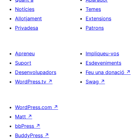
Notícies
Temes
Allotjament
Extensions
Privadesa
Patrons
Apreneu
Impliqueu-vos
Suport
Esdeveniments
Desenvolupadors
Feu una donació
↗
WordPress.tv
↗
Swag
↗
WordPress.com
↗
Matt
↗
bbPress
↗
BuddyPress
↗