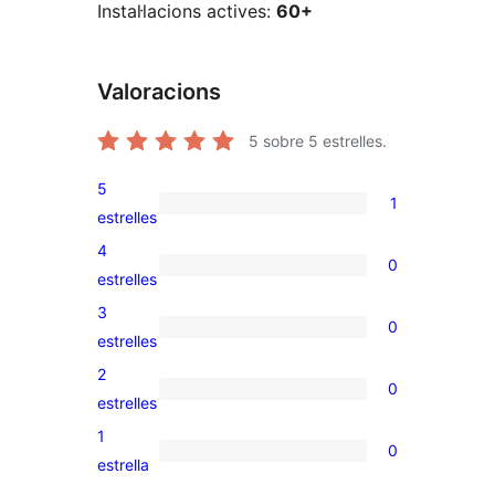
Instal·lacions actives:
60+
Valoracions
5
sobre 5 estrelles.
5
1
1
estrelles
valoració
4
0
de
0
estrelles
5
valoracions
3
0
estrelles
de
0
estrelles
4
valoracions
2
0
estrelles
de
0
estrelles
3
valoracions
1
0
estrelles
de
0
estrella
2
valoracions