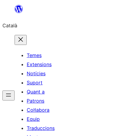
Vés
al
Català
contingut
Temes
Extensions
Notícies
Suport
Quant a
Patrons
Col·labora
Equip
Traduccions