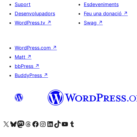
Suport
Esdeveniments
Desenvolupadors
Feu una donació
↗
WordPress.tv
↗
Swag
↗
WordPress.com
↗
Matt
↗
bbPress
↗
BuddyPress
↗
Visiteu el nostre compte X (abans Twitter)
Visiteu el nostre compte de Bluesky
Visiteu el nostre compte al Mastodon
Visiteu el nostre compte de Threads
Visiteu la nostra pàgina al Facebook
Visiteu el nostre compte d'Instagram
Visiteu el nostre compte de LinkedIn
Visiteu el nostre compte de TikTok
Visiteu el nostre canal al YouTube
Visiteu el nostre compte de Tumblr