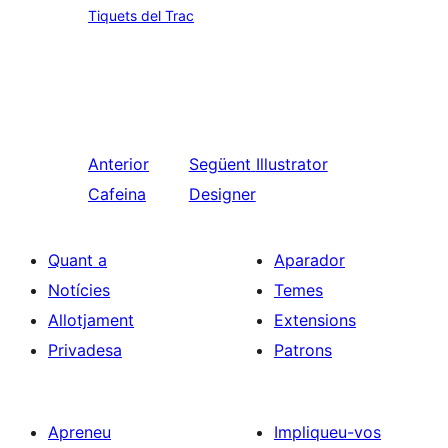
Tiquets del Trac
Anterior
Següent
Illustrator
Cafeina
Designer
Quant a
Aparador
Notícies
Temes
Allotjament
Extensions
Privadesa
Patrons
Apreneu
Impliqueu-vos