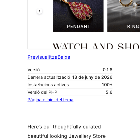
Previsualitza
Baixa
Versió
0.1.8
Darrera actualització
18 de juny de 2026
Instal·lacions actives
100+
Versió del PHP
5.6
Pàgina d’inici del tema
Here’s our thoughtfully curated
beautiful looking Jewellery Store