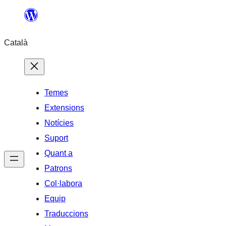
Vés
al
Català
contingut
Temes
Extensions
Notícies
Suport
Quant a
Patrons
Col·labora
Equip
Traduccions