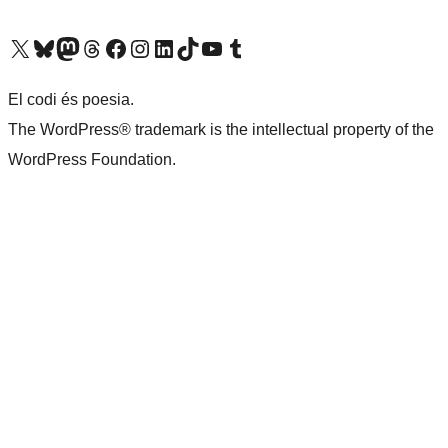
Visiteu el nostre compte X (abans Twitter)
Visiteu el nostre compte de Bluesky
Visiteu el nostre compte al Mastodon
Visiteu el nostre compte de Threads
Visiteu la nostra pàgina al Facebook
Visiteu el nostre compte d'Instagram
Visiteu el nostre compte de LinkedIn
Visiteu el nostre compte de TikTok
Visiteu el nostre canal al YouTube
Visiteu el nostre compte de Tumblr
El codi és poesia.
The WordPress® trademark is the intellectual property of the
WordPress Foundation.