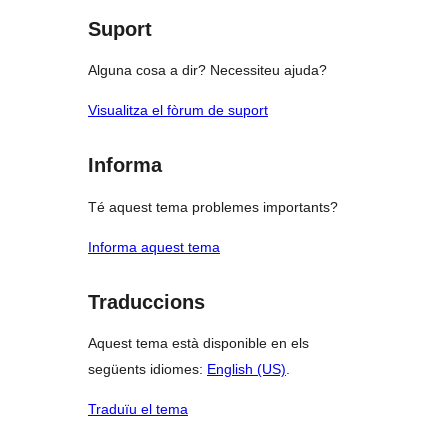
estrelles
Suport
Alguna cosa a dir? Necessiteu ajuda?
Visualitza el fòrum de suport
Informa
Té aquest tema problemes importants?
Informa aquest tema
Traduccions
Aquest tema està disponible en els
següents idiomes:
English (US)
.
Traduïu el tema