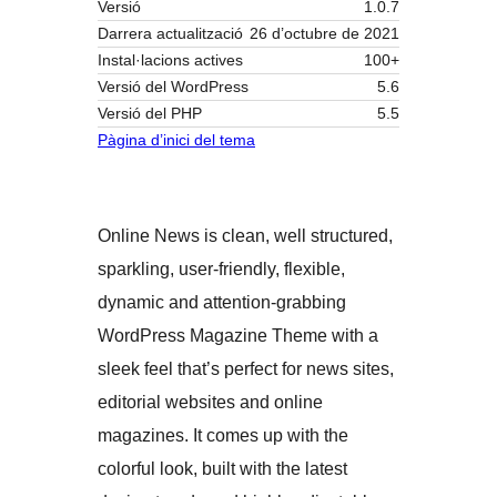
Versió
1.0.7
Darrera actualització
26 d’octubre de 2021
Instal·lacions actives
100+
Versió del WordPress
5.6
Versió del PHP
5.5
Pàgina d’inici del tema
Online News is clean, well structured,
sparkling, user-friendly, flexible,
dynamic and attention-grabbing
WordPress Magazine Theme with a
sleek feel that’s perfect for news sites,
editorial websites and online
magazines. It comes up with the
colorful look, built with the latest