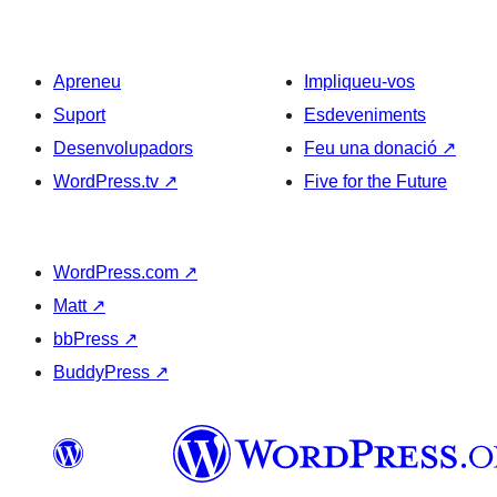
Apreneu
Impliqueu-vos
Suport
Esdeveniments
Desenvolupadors
Feu una donació
↗
WordPress.tv
↗
Five for the Future
WordPress.com
↗
Matt
↗
bbPress
↗
BuddyPress
↗