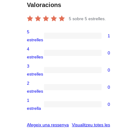
Valoracions
5
sobre 5 estrelles.
5
1
1
estrelles
valoració
4
0
de
0
estrelles
5
valoracions
3
0
estrelles
de
0
estrelles
4
valoracions
2
0
estrelles
de
0
estrelles
3
valoracions
1
0
estrelles
de
0
estrella
2
valoracions
estrelles
de
ressenyes
Afegeix una ressenya
Visualitzeu totes les
1