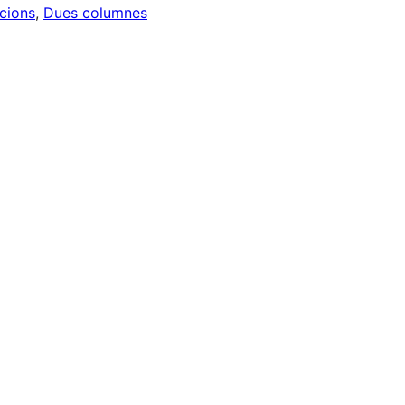
ccions
, 
Dues columnes