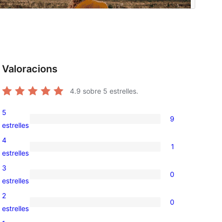
Valoracions
4.9
sobre 5 estrelles.
5
9
9
estrelles
valoracions
4
1
de
1
estrelles
5
valoració
3
0
estrelles
de
0
estrelles
4
valoracions
2
0
estrelles
de
0
estrelles
3
valoracions