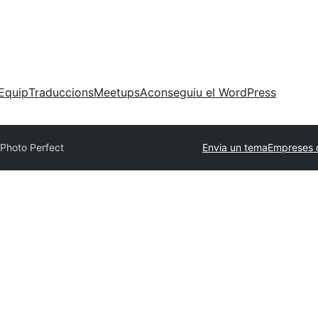
Equip
Traduccions
Meetups
Aconseguiu el WordPress
Photo Perfect
Envia un tema
Empreses 