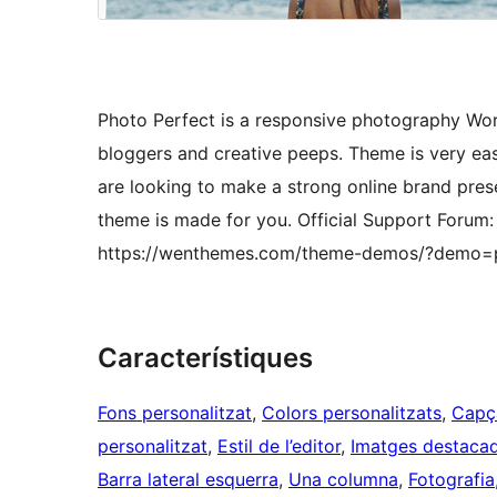
Photo Perfect is a responsive photography Wo
bloggers and creative peeps. Theme is very easy
are looking to make a strong online brand pres
theme is made for you. Official Support Forum
https://wenthemes.com/theme-demos/?demo=p
Característiques
Fons personalitzat
, 
Colors personalitzats
, 
Capça
personalitzat
, 
Estil de l’editor
, 
Imatges destaca
Barra lateral esquerra
, 
Una columna
, 
Fotografia