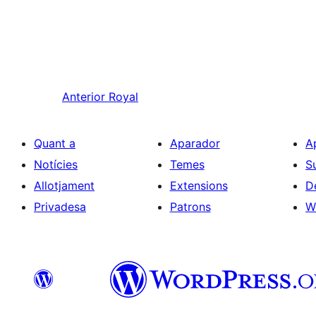
Anterior
Royal
Quant a
Aparador
A
Notícies
Temes
S
Allotjament
Extensions
D
Privadesa
Patrons
W