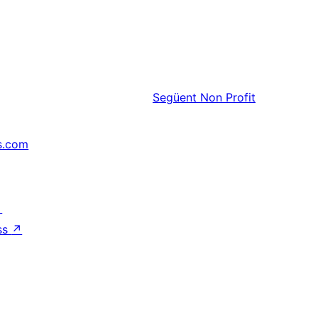
Següent
Non Profit
s.com
↗
ss
↗