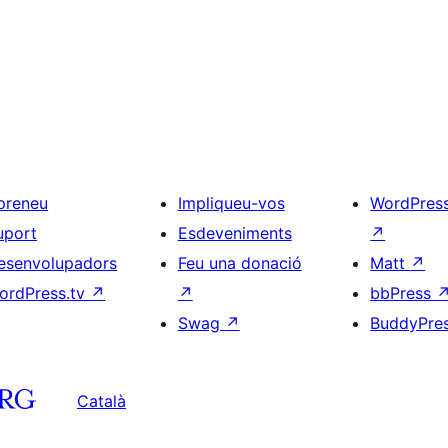
preneu
Impliqueu-vos
WordPres
uport
Esdeveniments
↗
esenvolupadors
Feu una donació
Matt
↗
ordPress.tv
↗
↗
bbPress
Swag
↗
BuddyPre
Català