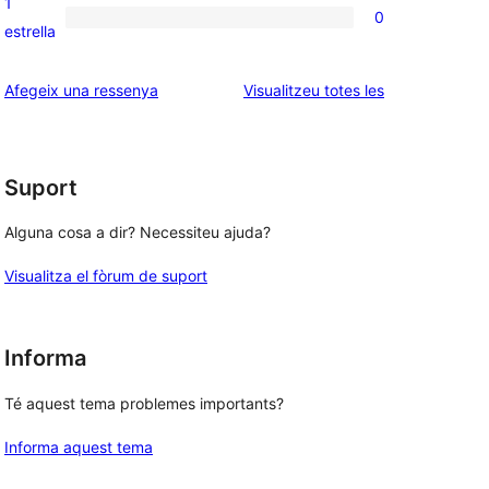
1
0
estrelles
de
0
estrella
2
valoracions
estrelles
de
ressenyes
Afegeix una ressenya
Visualitzeu totes les
1
estrelles
Suport
Alguna cosa a dir? Necessiteu ajuda?
Visualitza el fòrum de suport
Informa
Té aquest tema problemes importants?
Informa aquest tema