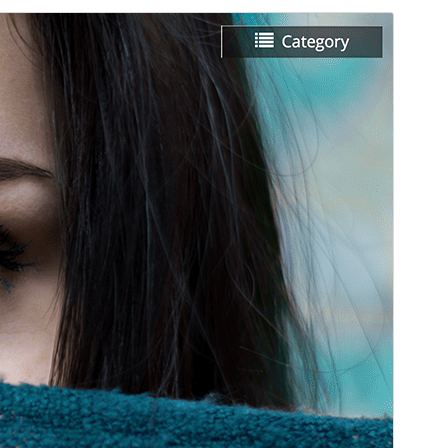
Previsualitza
Baixa
Versió
2.2.1
Darrera actualització
6 de gener de 2026
Instal·lacions actives
1.000+
Versió del WordPress
5.9
Versió del PHP
5.6
Pàgina d’inici del tema