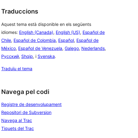
Traduccions
Aquest tema està disponible en els següents
idiomes:
English (Canada)
,
English (US)
,
Español de
Chile
,
Español de Colombia
,
Español
,
Español de
México
,
Español de Venezuela
,
Galego
,
Nederlands
,
Русский
,
Shqip
, i
Svenska
.
Traduïu el tema
Navega pel codi
Registre de desenvolupament
Repositori de Subversion
Navega al Trac
Tiquets del Trac