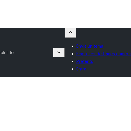
Envia un tema
ok Lite
Empreses de temes comerci
Preferits
Entra