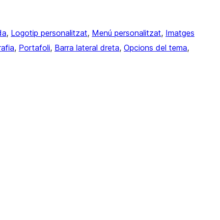
da
, 
Logotip personalitzat
, 
Menú personalitzat
, 
Imatges
afia
, 
Portafoli
, 
Barra lateral dreta
, 
Opcions del tema
, 