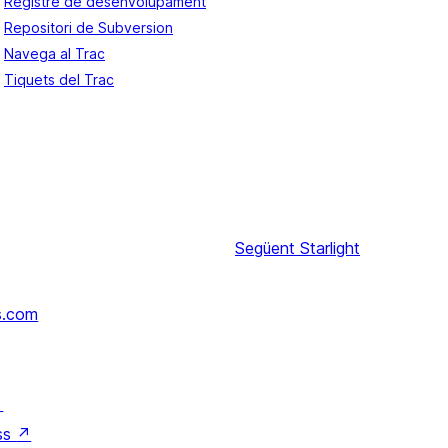
Registre de desenvolupament
Repositori de Subversion
Navega al Trac
Tiquets del Trac
Següent
Starlight
s.com
↗
ss
↗