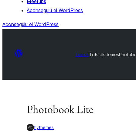
Meetups
Aconseguiu el WordPress
Aconseguiu el WordPress
Temes
Tots els temes
Photobo
Photobook Lite
flythemes