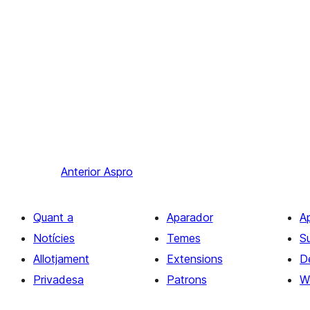
Anterior
Aspro
Quant a
Aparador
A
Notícies
Temes
S
Allotjament
Extensions
D
Privadesa
Patrons
W