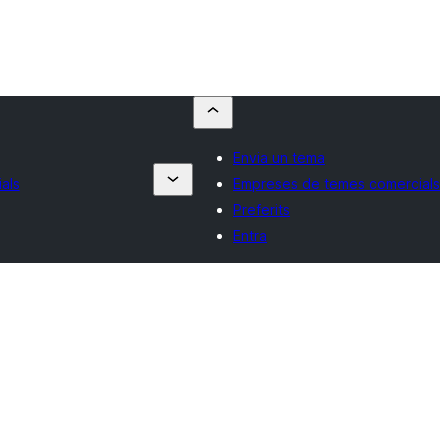
Envia un tema
als
Empreses de temes comercials
Preferits
Entra