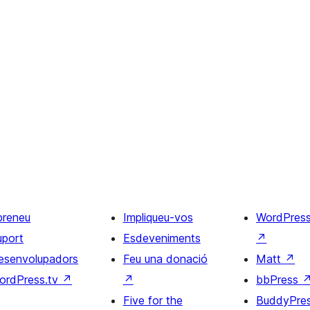
preneu
Impliqueu-vos
WordPres
uport
Esdeveniments
↗
esenvolupadors
Feu una donació
Matt
↗
ordPress.tv
↗
↗
bbPress
Five for the
BuddyPre