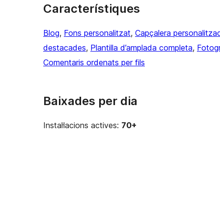
Característiques
Blog
, 
Fons personalitzat
, 
Capçalera personalitza
destacades
, 
Plantilla d’amplada completa
, 
Fotogr
Comentaris ordenats per fils
Baixades per dia
Instal·lacions actives:
70+