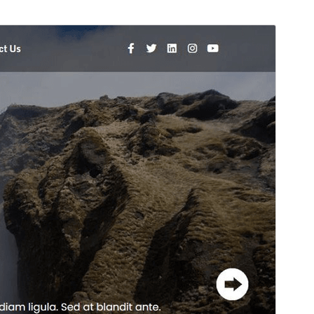
Previsualitza
Baixa
Versió
1.2.3
Darrera actualització
18 de maig de 2026
Instal·lacions actives
70+
Versió del WordPress
6.7
Versió del PHP
7.2
Pàgina d’inici del tema