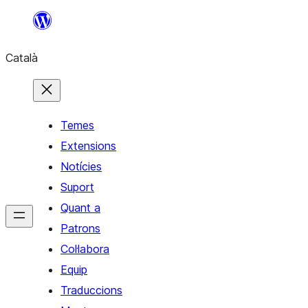
Vés
al
Català
contingut
Temes
Extensions
Notícies
Suport
Quant a
Patrons
Col·labora
Equip
Traduccions