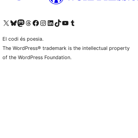
Visiteu el nostre compte X (abans Twitter)
Visiteu el nostre compte de Bluesky
Visiteu el nostre compte al Mastodon
Visiteu el nostre compte de Threads
Visiteu la nostra pàgina al Facebook
Visiteu el nostre compte d'Instagram
Visiteu el nostre compte de LinkedIn
Visiteu el nostre compte de TikTok
Visiteu el nostre canal al YouTube
Visiteu el nostre compte de Tumblr
El codi és poesia.
The WordPress® trademark is the intellectual property
of the WordPress Foundation.