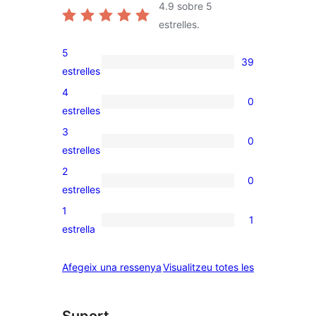
4.9
sobre 5
estrelles.
5
39
39
estrelles
valoracions
4
0
de
0
estrelles
5
valoracions
3
0
estrelles
de
0
estrelles
4
valoracions
2
0
estrelles
de
0
estrelles
3
valoracions
1
1
estrelles
de
1
estrella
2
valoració
estrelles
de
ressenyes
Afegeix una ressenya
Visualitzeu totes les
1
estrelles
Suport