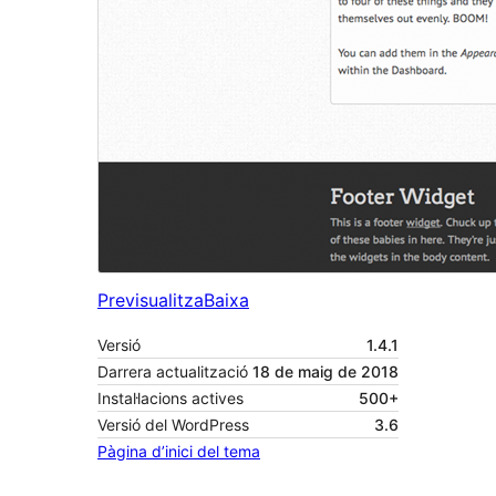
Previsualitza
Baixa
Versió
1.4.1
Darrera actualització
18 de maig de 2018
Instal·lacions actives
500+
Versió del WordPress
3.6
Pàgina d’inici del tema