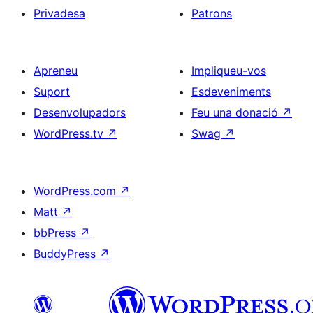
Privadesa
Patrons
Apreneu
Impliqueu-vos
Suport
Esdeveniments
Desenvolupadors
Feu una donació
↗
WordPress.tv
↗
Swag
↗
WordPress.com
↗
Matt
↗
bbPress
↗
BuddyPress
↗