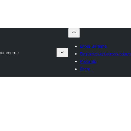
Envia un tema
Ecommerce
Empreses de temes comerc
Preferits
Entra