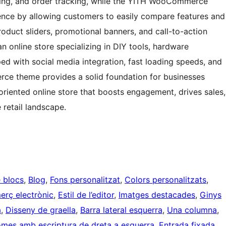
ng, and order tracking, while the YITH WooCommerce
nce by allowing customers to easily compare features and
duct sliders, promotional banners, and call-to-action
an online store specializing in DIY tools, hardware
ed with social media integration, fast loading speeds, and
erce theme provides a solid foundation for businesses
oriented online store that boosts engagement, drives sales,
 retail landscape.
e blocs
, 
Blog
, 
Fons personalitzat
, 
Colors personalitzats
, 
rç electrònic
, 
Estil de l’editor
, 
Imatges destacades
, 
Ginys
a
, 
Disseny de graella
, 
Barra lateral esquerra
, 
Una columna
, 
omes amb escriptura de dreta a esquerra
, 
Entrada fixada
, 