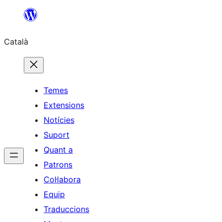
Vés
al
Català
contingut
Temes
Extensions
Notícies
Suport
Quant a
Patrons
Col·labora
Equip
Traduccions