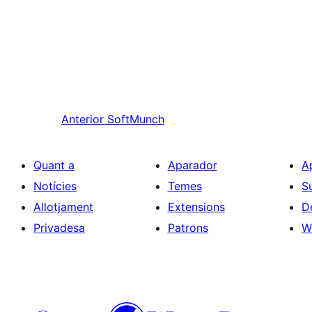
Anterior
SoftMunch
Quant a
Aparador
A
Notícies
Temes
S
Allotjament
Extensions
D
Privadesa
Patrons
W