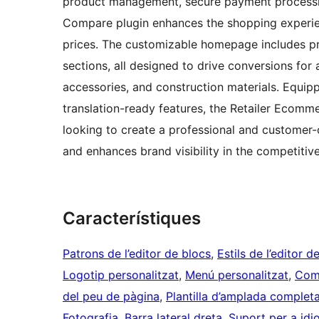
product management, secure payment processi
Compare plugin enhances the shopping experie
prices. The customizable homepage includes pro
sections, all designed to drive conversions for 
accessories, and construction materials. Equipp
translation-ready features, the Retailer Ecomm
looking to create a professional and customer-
and enhances brand visibility in the competitive
Característiques
Patrons de l’editor de blocs
, 
Estils de l’editor d
Logotip personalitzat
, 
Menú personalitzat
, 
Come
del peu de pàgina
, 
Plantilla d’amplada complet
Fotografia
, 
Barra lateral dreta
, 
Suport per a idi