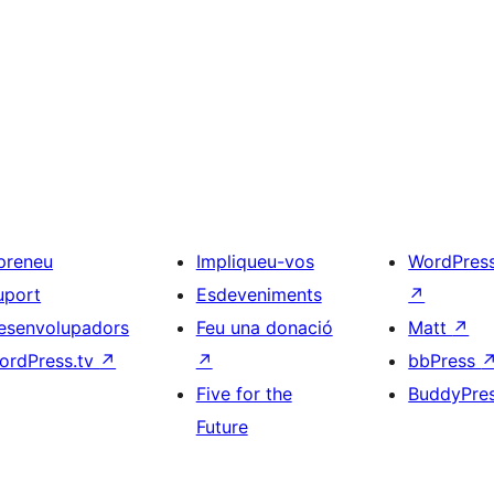
preneu
Impliqueu-vos
WordPres
uport
Esdeveniments
↗
esenvolupadors
Feu una donació
Matt
↗
ordPress.tv
↗
↗
bbPress
Five for the
BuddyPre
Future