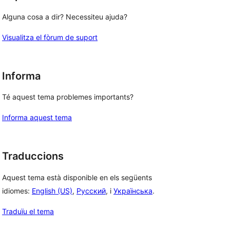
Alguna cosa a dir? Necessiteu ajuda?
Visualitza el fòrum de suport
Informa
Té aquest tema problemes importants?
Informa aquest tema
Traduccions
Aquest tema està disponible en els següents
idiomes:
English (US)
,
Русский
, i
Українська
.
Traduïu el tema