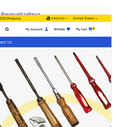
Previsualitza
Baixa
Versió
4.2.3
Darrera actualització
15 de juliol de 2026
Instal·lacions actives
100+
Versió del WordPress
6.1
Versió del PHP
7.2
Pàgina d’inici del tema