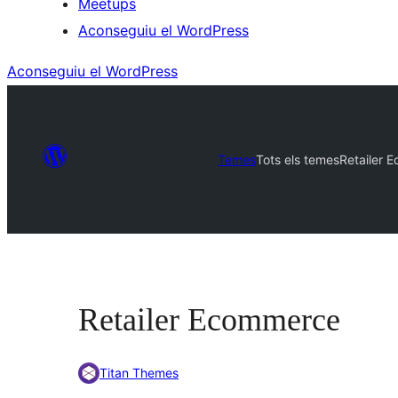
Meetups
Aconseguiu el WordPress
Aconseguiu el WordPress
Temes
Tots els temes
Retailer 
Retailer Ecommerce
Titan Themes