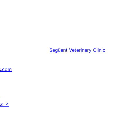
Següent
Veterinary Clinic
s.com
↗
ss
↗