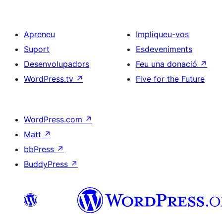
Apreneu
Impliqueu-vos
Suport
Esdeveniments
Desenvolupadors
Feu una donació
↗
WordPress.tv
↗
Five for the Future
WordPress.com
↗
Matt
↗
bbPress
↗
BuddyPress
↗