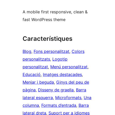
A mobile first responsive, clean &
fast WordPress theme
Característiques
Blog
, 
Fons personalitzat
, 
Colors
personalitzats
, 
Logotip
personalitzat
, 
Menú personalitzat
, 
Educació
, 
Imatges destacades
, 
Menjar i beguda
, 
Ginys del peu de
pàgina
, 
Disseny de graella
, 
Barra
lateral esquerra
, 
Microformats
, 
Una
columna
, 
Formats d’entrada
, 
Barra
lateral dreta
, 
Suport per a idiomes