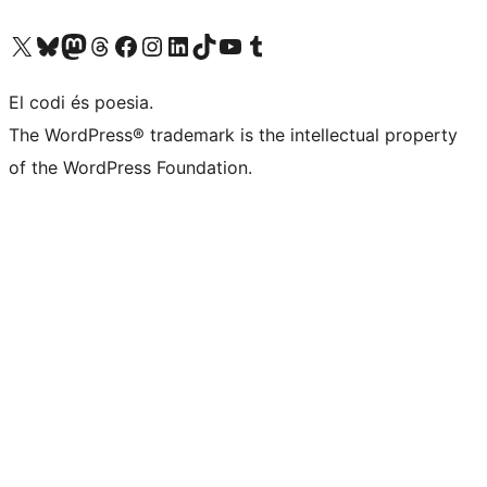
Visiteu el nostre compte X (abans Twitter)
Visiteu el nostre compte de Bluesky
Visiteu el nostre compte al Mastodon
Visiteu el nostre compte de Threads
Visiteu la nostra pàgina al Facebook
Visiteu el nostre compte d'Instagram
Visiteu el nostre compte de LinkedIn
Visiteu el nostre compte de TikTok
Visiteu el nostre canal al YouTube
Visiteu el nostre compte de Tumblr
El codi és poesia.
The WordPress® trademark is the intellectual property
of the WordPress Foundation.