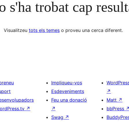
 s'ha trobat cap result
Visualitzeu
tots els temes
o proveu una cerca diferent.
preneu
Impliqueu-vos
WordPres
uport
Esdeveniments
↗
esenvolupadors
Feu una donació
Matt
↗
ordPress.tv
↗
↗
bbPress
Swag
↗
BuddyPre