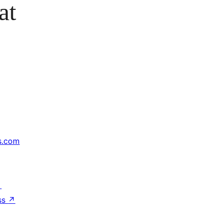
at
s.com
↗
ss
↗