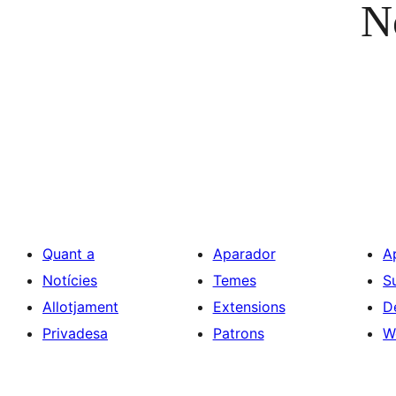
No
Quant a
Aparador
A
Notícies
Temes
S
Allotjament
Extensions
D
Privadesa
Patrons
W