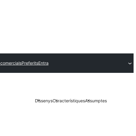
comercials
Preferits
Entra
Dissenys
Característiques
Assumptes