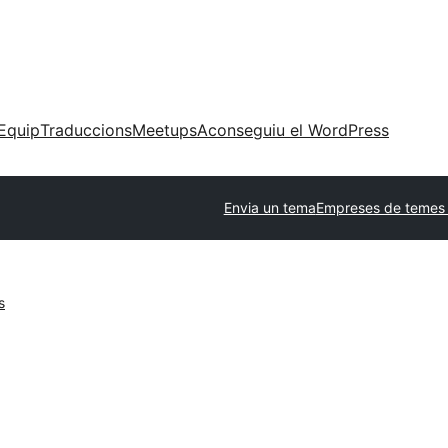
Equip
Traduccions
Meetups
Aconseguiu el WordPress
Envia un tema
Empreses de temes 
s