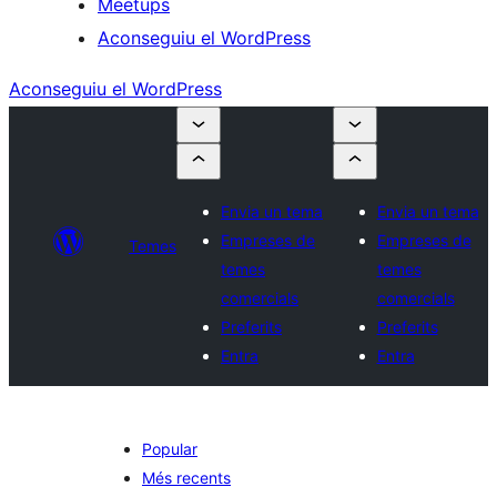
Meetups
Aconseguiu el WordPress
Aconseguiu el WordPress
Envia un tema
Envia un tema
Empreses de
Empreses de
Temes
temes
temes
comercials
comercials
Preferits
Preferits
Entra
Entra
Popular
Més recents