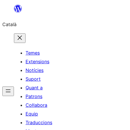
Vés
al
Català
contingut
Temes
Extensions
Notícies
Suport
Quant a
Patrons
Col·labora
Equip
Traduccions