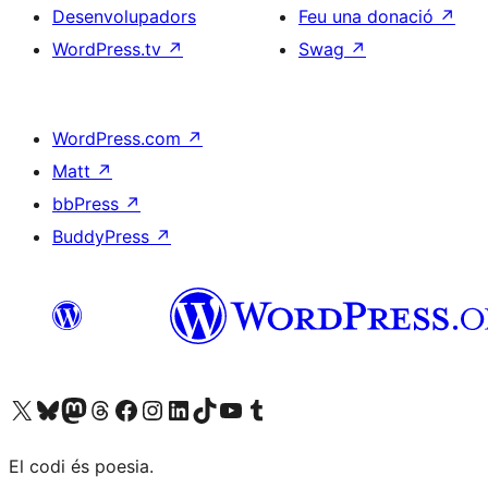
Desenvolupadors
Feu una donació
↗
WordPress.tv
↗
Swag
↗
WordPress.com
↗
Matt
↗
bbPress
↗
BuddyPress
↗
Visiteu el nostre compte X (abans Twitter)
Visiteu el nostre compte de Bluesky
Visiteu el nostre compte al Mastodon
Visiteu el nostre compte de Threads
Visiteu la nostra pàgina al Facebook
Visiteu el nostre compte d'Instagram
Visiteu el nostre compte de LinkedIn
Visiteu el nostre compte de TikTok
Visiteu el nostre canal al YouTube
Visiteu el nostre compte de Tumblr
El codi és poesia.