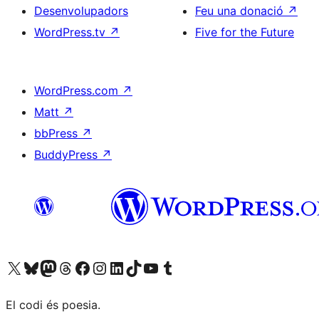
Desenvolupadors
Feu una donació
↗
WordPress.tv
↗
Five for the Future
WordPress.com
↗
Matt
↗
bbPress
↗
BuddyPress
↗
Visiteu el nostre compte X (abans Twitter)
Visiteu el nostre compte de Bluesky
Visiteu el nostre compte al Mastodon
Visiteu el nostre compte de Threads
Visiteu la nostra pàgina al Facebook
Visiteu el nostre compte d'Instagram
Visiteu el nostre compte de LinkedIn
Visiteu el nostre compte de TikTok
Visiteu el nostre canal al YouTube
Visiteu el nostre compte de Tumblr
El codi és poesia.