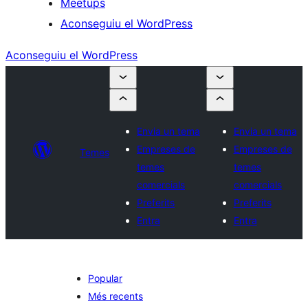
Meetups
Aconseguiu el WordPress
Aconseguiu el WordPress
Envia un tema
Envia un tema
Empreses de
Empreses de
Temes
temes
temes
comercials
comercials
Preferits
Preferits
Entra
Entra
Popular
Més recents