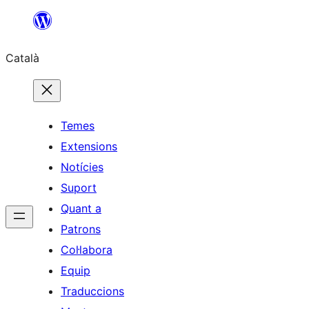
Vés
al
Català
contingut
Temes
Extensions
Notícies
Suport
Quant a
Patrons
Col·labora
Equip
Traduccions