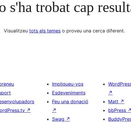
 s'ha trobat cap result
Visualitzeu
tots els temes
o proveu una cerca diferent.
preneu
Impliqueu-vos
WordPres
uport
Esdeveniments
↗
esenvolupadors
Feu una donació
Matt
↗
ordPress.tv
↗
↗
bbPress
Swag
↗
BuddyPre