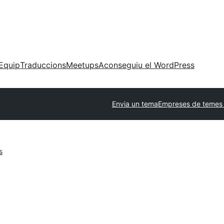
Equip
Traduccions
Meetups
Aconseguiu el WordPress
Envia un tema
Empreses de temes 
s