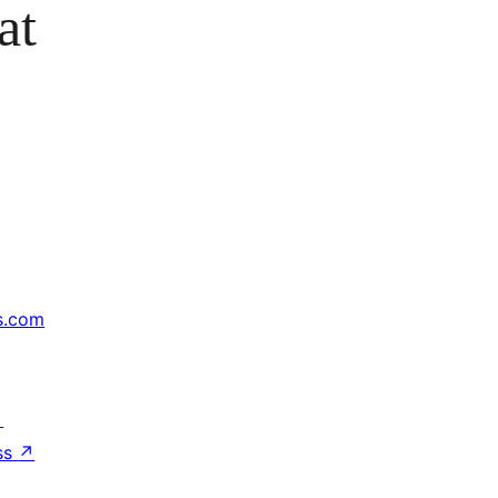
at
s.com
↗
ss
↗