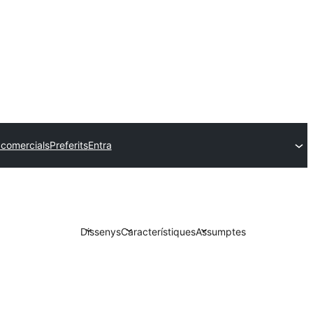
comercials
Preferits
Entra
Dissenys
Característiques
Assumptes