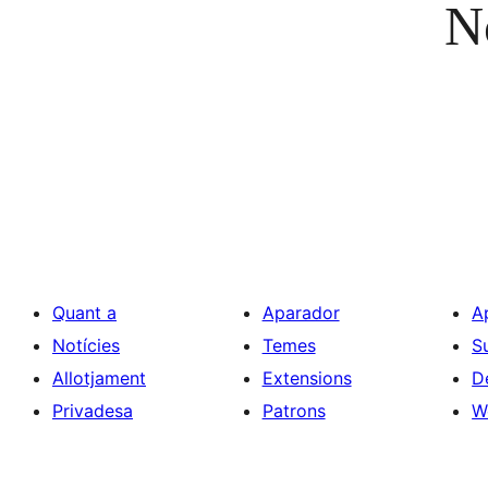
No
Quant a
Aparador
A
Notícies
Temes
S
Allotjament
Extensions
D
Privadesa
Patrons
W