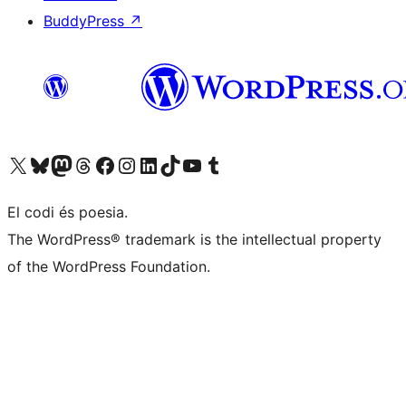
BuddyPress
↗
Visiteu el nostre compte X (abans Twitter)
Visiteu el nostre compte de Bluesky
Visiteu el nostre compte al Mastodon
Visiteu el nostre compte de Threads
Visiteu la nostra pàgina al Facebook
Visiteu el nostre compte d'Instagram
Visiteu el nostre compte de LinkedIn
Visiteu el nostre compte de TikTok
Visiteu el nostre canal al YouTube
Visiteu el nostre compte de Tumblr
El codi és poesia.
The WordPress® trademark is the intellectual property
of the WordPress Foundation.