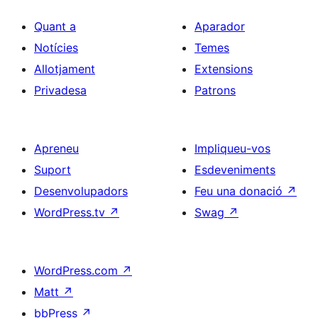
Quant a
Aparador
Notícies
Temes
Allotjament
Extensions
Privadesa
Patrons
Apreneu
Impliqueu-vos
Suport
Esdeveniments
Desenvolupadors
Feu una donació
↗
WordPress.tv
↗
Swag
↗
WordPress.com
↗
Matt
↗
bbPress
↗