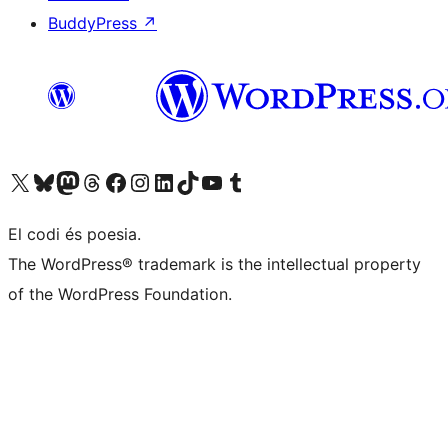
BuddyPress
↗
Visiteu el nostre compte X (abans Twitter)
Visiteu el nostre compte de Bluesky
Visiteu el nostre compte al Mastodon
Visiteu el nostre compte de Threads
Visiteu la nostra pàgina al Facebook
Visiteu el nostre compte d'Instagram
Visiteu el nostre compte de LinkedIn
Visiteu el nostre compte de TikTok
Visiteu el nostre canal al YouTube
Visiteu el nostre compte de Tumblr
El codi és poesia.
The WordPress® trademark is the intellectual property
of the WordPress Foundation.