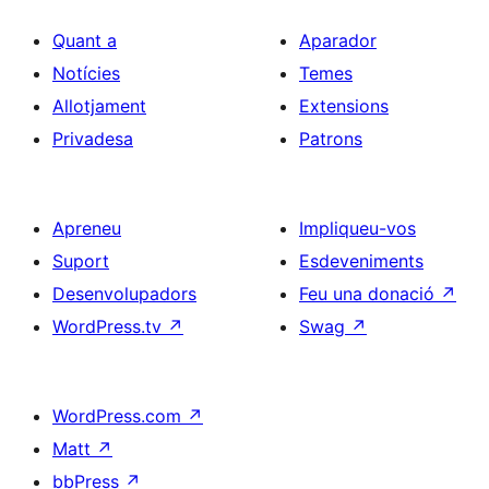
Quant a
Aparador
Notícies
Temes
Allotjament
Extensions
Privadesa
Patrons
Apreneu
Impliqueu-vos
Suport
Esdeveniments
Desenvolupadors
Feu una donació
↗
WordPress.tv
↗
Swag
↗
WordPress.com
↗
Matt
↗
bbPress
↗