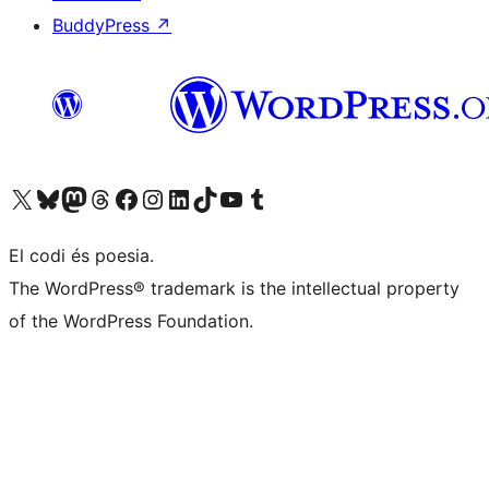
BuddyPress
↗
Visiteu el nostre compte X (abans Twitter)
Visiteu el nostre compte de Bluesky
Visiteu el nostre compte al Mastodon
Visiteu el nostre compte de Threads
Visiteu la nostra pàgina al Facebook
Visiteu el nostre compte d'Instagram
Visiteu el nostre compte de LinkedIn
Visiteu el nostre compte de TikTok
Visiteu el nostre canal al YouTube
Visiteu el nostre compte de Tumblr
El codi és poesia.
The WordPress® trademark is the intellectual property
of the WordPress Foundation.