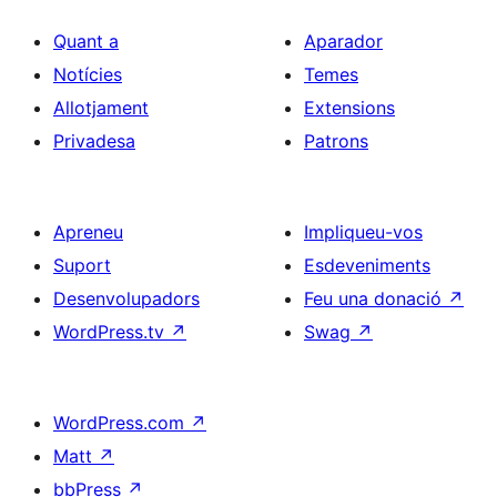
Quant a
Aparador
Notícies
Temes
Allotjament
Extensions
Privadesa
Patrons
Apreneu
Impliqueu-vos
Suport
Esdeveniments
Desenvolupadors
Feu una donació
↗
WordPress.tv
↗
Swag
↗
WordPress.com
↗
Matt
↗
bbPress
↗