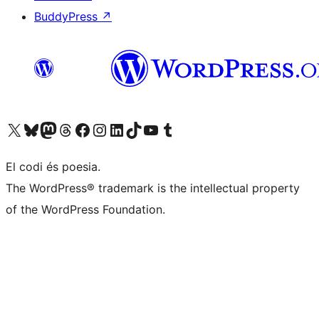
BuddyPress
↗
Visiteu el nostre compte X (abans Twitter)
Visiteu el nostre compte de Bluesky
Visiteu el nostre compte al Mastodon
Visiteu el nostre compte de Threads
Visiteu la nostra pàgina al Facebook
Visiteu el nostre compte d'Instagram
Visiteu el nostre compte de LinkedIn
Visiteu el nostre compte de TikTok
Visiteu el nostre canal al YouTube
Visiteu el nostre compte de Tumblr
El codi és poesia.
The WordPress® trademark is the intellectual property
of the WordPress Foundation.