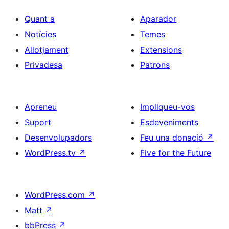
Quant a
Aparador
Notícies
Temes
Allotjament
Extensions
Privadesa
Patrons
Apreneu
Impliqueu-vos
Suport
Esdeveniments
Desenvolupadors
Feu una donació
↗
WordPress.tv
↗
Five for the Future
WordPress.com
↗
Matt
↗
bbPress
↗