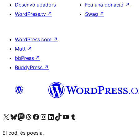
Desenvolupadors
Feu una donació
↗
WordPress.tv
↗
Swag
↗
WordPress.com
↗
Matt
↗
bbPress
↗
BuddyPress
↗
Visiteu el nostre compte X (abans Twitter)
Visiteu el nostre compte de Bluesky
Visiteu el nostre compte al Mastodon
Visiteu el nostre compte de Threads
Visiteu la nostra pàgina al Facebook
Visiteu el nostre compte d'Instagram
Visiteu el nostre compte de LinkedIn
Visiteu el nostre compte de TikTok
Visiteu el nostre canal al YouTube
Visiteu el nostre compte de Tumblr
El codi és poesia.