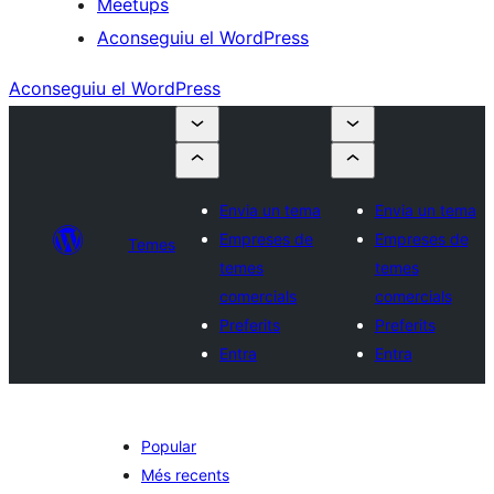
Meetups
Aconseguiu el WordPress
Aconseguiu el WordPress
Envia un tema
Envia un tema
Empreses de
Empreses de
Temes
temes
temes
comercials
comercials
Preferits
Preferits
Entra
Entra
Popular
Més recents