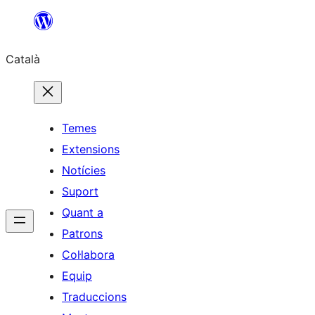
Vés
al
Català
contingut
Temes
Extensions
Notícies
Suport
Quant a
Patrons
Col·labora
Equip
Traduccions