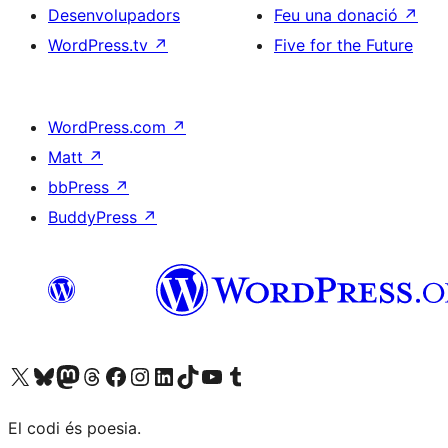
Desenvolupadors
Feu una donació
↗
WordPress.tv
↗
Five for the Future
WordPress.com
↗
Matt
↗
bbPress
↗
BuddyPress
↗
Visiteu el nostre compte X (abans Twitter)
Visiteu el nostre compte de Bluesky
Visiteu el nostre compte al Mastodon
Visiteu el nostre compte de Threads
Visiteu la nostra pàgina al Facebook
Visiteu el nostre compte d'Instagram
Visiteu el nostre compte de LinkedIn
Visiteu el nostre compte de TikTok
Visiteu el nostre canal al YouTube
Visiteu el nostre compte de Tumblr
El codi és poesia.