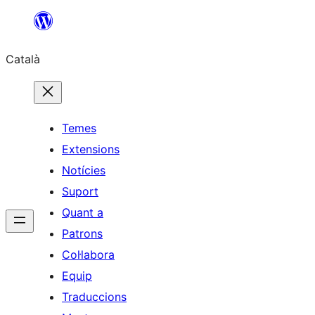
Vés
al
Català
contingut
Temes
Extensions
Notícies
Suport
Quant a
Patrons
Col·labora
Equip
Traduccions