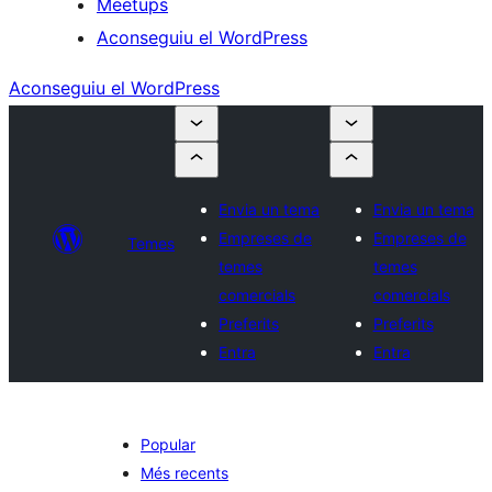
Meetups
Aconseguiu el WordPress
Aconseguiu el WordPress
Envia un tema
Envia un tema
Empreses de
Empreses de
Temes
temes
temes
comercials
comercials
Preferits
Preferits
Entra
Entra
Popular
Més recents