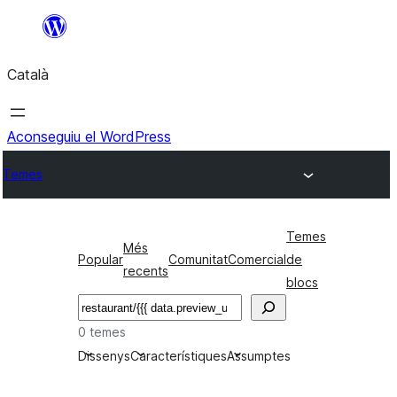
Vés
al
Català
contingut
Aconseguiu el WordPress
Temes
Temes
Més
Popular
Comunitat
Comercial
de
recents
blocs
Cerca
0 temes
Dissenys
Característiques
Assumptes