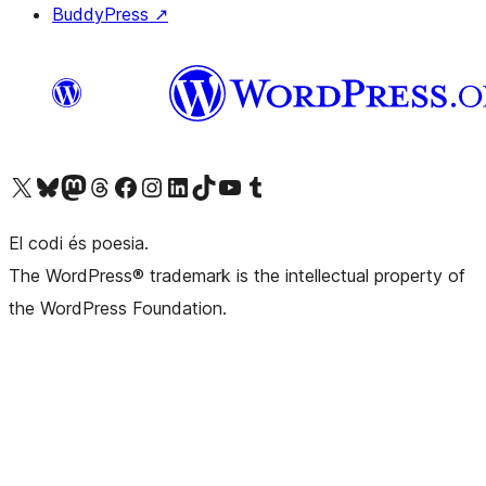
BuddyPress
↗
Visiteu el nostre compte X (abans Twitter)
Visiteu el nostre compte de Bluesky
Visiteu el nostre compte al Mastodon
Visiteu el nostre compte de Threads
Visiteu la nostra pàgina al Facebook
Visiteu el nostre compte d'Instagram
Visiteu el nostre compte de LinkedIn
Visiteu el nostre compte de TikTok
Visiteu el nostre canal al YouTube
Visiteu el nostre compte de Tumblr
El codi és poesia.
The WordPress® trademark is the intellectual property of
the WordPress Foundation.