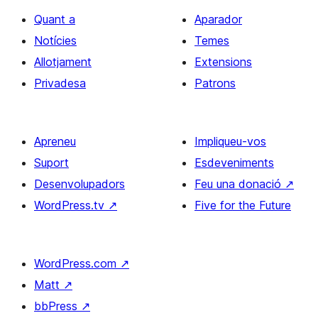
Quant a
Aparador
Notícies
Temes
Allotjament
Extensions
Privadesa
Patrons
Apreneu
Impliqueu-vos
Suport
Esdeveniments
Desenvolupadors
Feu una donació
↗
WordPress.tv
↗
Five for the Future
WordPress.com
↗
Matt
↗
bbPress
↗