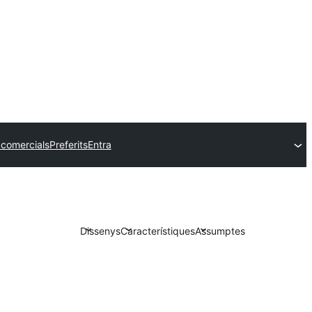
comercials
Preferits
Entra
Dissenys
Característiques
Assumptes