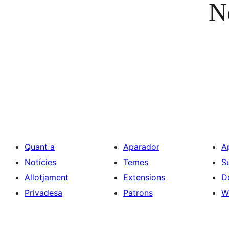
No
Quant a
Aparador
A
Notícies
Temes
S
Allotjament
Extensions
D
Privadesa
Patrons
W