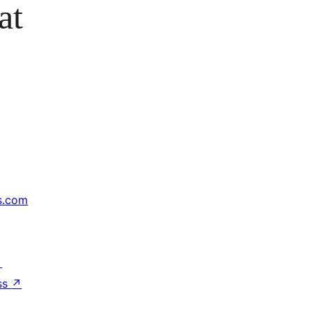
at
s.com
↗
ss
↗