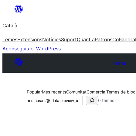
Vés
al
Català
contingut
Temes
Extensions
Notícies
Suport
Quant a
Patrons
Col·labora
Aconseguiu el WordPress
Temes
Popular
Més recents
Comunitat
Comercial
Temes de bloc
Cerca
0 temes