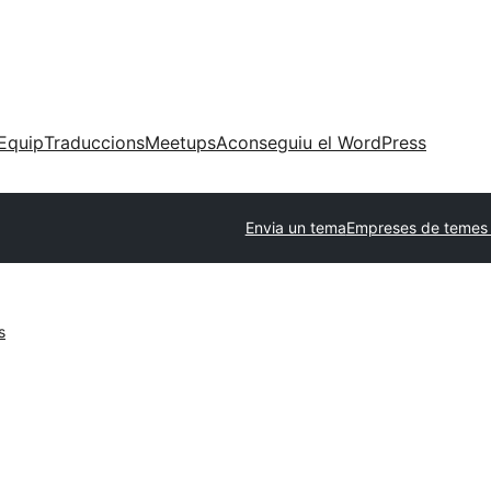
Equip
Traduccions
Meetups
Aconseguiu el WordPress
Envia un tema
Empreses de temes 
s