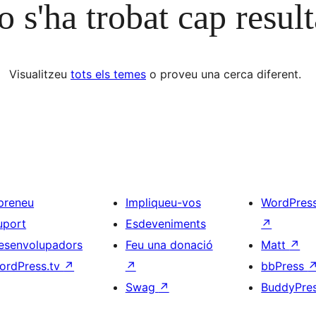
 s'ha trobat cap result
Visualitzeu
tots els temes
o proveu una cerca diferent.
preneu
Impliqueu-vos
WordPres
uport
Esdeveniments
↗
esenvolupadors
Feu una donació
Matt
↗
ordPress.tv
↗
↗
bbPress
Swag
↗
BuddyPre