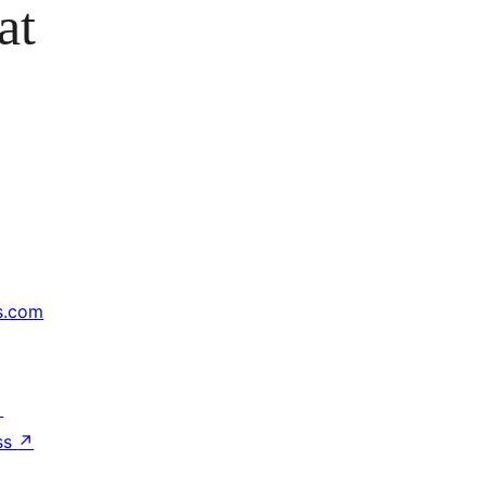
at
s.com
↗
ss
↗