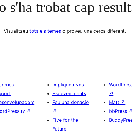
 s'ha trobat cap result
Visualitzeu
tots els temes
o proveu una cerca diferent.
preneu
Impliqueu-vos
WordPres
uport
Esdeveniments
↗
esenvolupadors
Feu una donació
Matt
↗
ordPress.tv
↗
↗
bbPress
Five for the
BuddyPre
Future