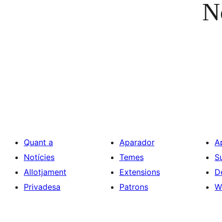
No
Quant a
Aparador
A
Notícies
Temes
S
Allotjament
Extensions
D
Privadesa
Patrons
W