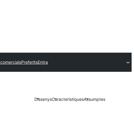
comercials
Preferits
Entra
Dissenys
Característiques
Assumptes