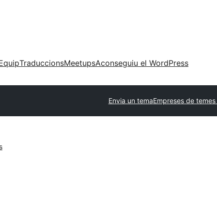
Equip
Traduccions
Meetups
Aconseguiu el WordPress
Envia un tema
Empreses de temes 
s