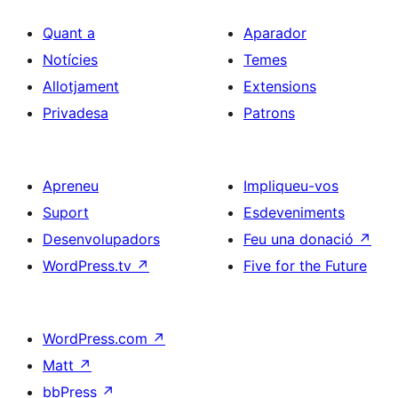
Quant a
Aparador
Notícies
Temes
Allotjament
Extensions
Privadesa
Patrons
Apreneu
Impliqueu-vos
Suport
Esdeveniments
Desenvolupadors
Feu una donació
↗
WordPress.tv
↗
Five for the Future
WordPress.com
↗
Matt
↗
bbPress
↗