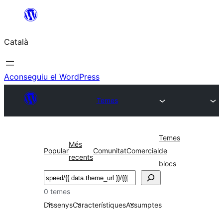
Vés
al
Català
contingut
Aconseguiu el WordPress
Temes
Temes
Més
Popular
Comunitat
Comercial
de
recents
blocs
Cerca
0 temes
Dissenys
Característiques
Assumptes