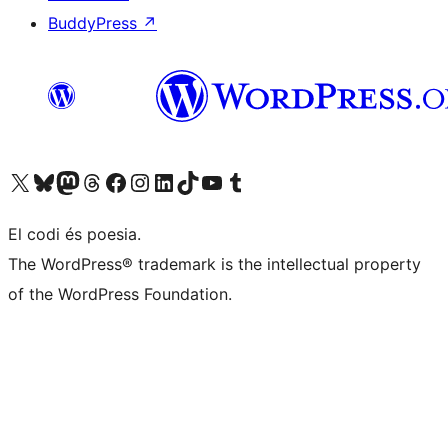
BuddyPress
↗
Visiteu el nostre compte X (abans Twitter)
Visiteu el nostre compte de Bluesky
Visiteu el nostre compte al Mastodon
Visiteu el nostre compte de Threads
Visiteu la nostra pàgina al Facebook
Visiteu el nostre compte d'Instagram
Visiteu el nostre compte de LinkedIn
Visiteu el nostre compte de TikTok
Visiteu el nostre canal al YouTube
Visiteu el nostre compte de Tumblr
El codi és poesia.
The WordPress® trademark is the intellectual property
of the WordPress Foundation.