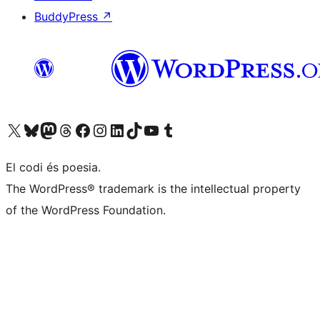
BuddyPress
↗
Visiteu el nostre compte X (abans Twitter)
Visiteu el nostre compte de Bluesky
Visiteu el nostre compte al Mastodon
Visiteu el nostre compte de Threads
Visiteu la nostra pàgina al Facebook
Visiteu el nostre compte d'Instagram
Visiteu el nostre compte de LinkedIn
Visiteu el nostre compte de TikTok
Visiteu el nostre canal al YouTube
Visiteu el nostre compte de Tumblr
El codi és poesia.
The WordPress® trademark is the intellectual property
of the WordPress Foundation.