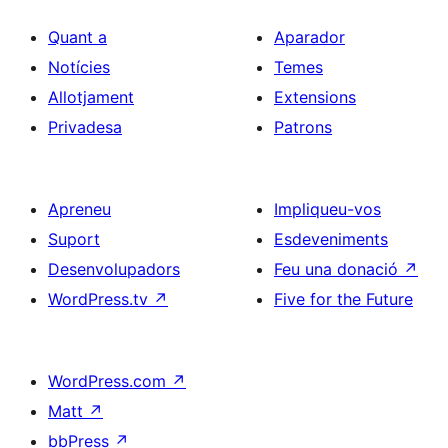
Quant a
Aparador
Notícies
Temes
Allotjament
Extensions
Privadesa
Patrons
Apreneu
Impliqueu-vos
Suport
Esdeveniments
Desenvolupadors
Feu una donació
↗
WordPress.tv
↗
Five for the Future
WordPress.com
↗
Matt
↗
bbPress
↗