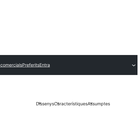
comercials
Preferits
Entra
Dissenys
Característiques
Assumptes