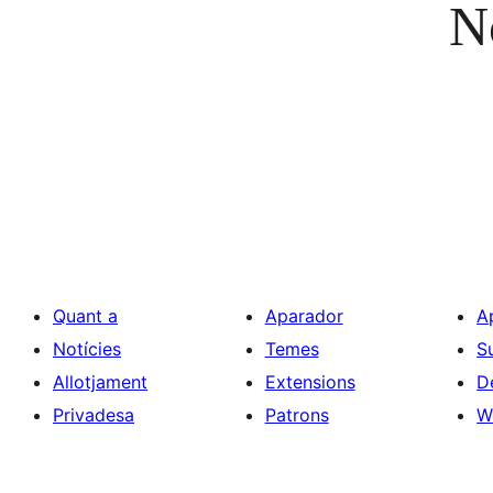
No
Quant a
Aparador
A
Notícies
Temes
S
Allotjament
Extensions
D
Privadesa
Patrons
W