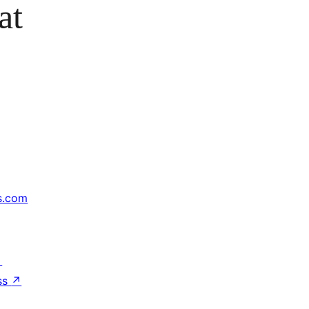
at
s.com
↗
ss
↗