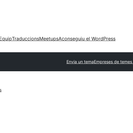
Equip
Traduccions
Meetups
Aconseguiu el WordPress
Envia un tema
Empreses de temes 
s