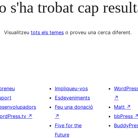
 s'ha trobat cap result
Visualitzeu
tots els temes
o proveu una cerca diferent.
preneu
Impliqueu-vos
WordPres
uport
Esdeveniments
↗
esenvolupadors
Feu una donació
Matt
↗
ordPress.tv
↗
↗
bbPress
Five for the
BuddyPre
Future