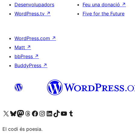
Desenvolupadors
Feu una donació
↗
WordPress.tv
↗
Five for the Future
WordPress.com
↗
Matt
↗
bbPress
↗
BuddyPress
↗
Visiteu el nostre compte X (abans Twitter)
Visiteu el nostre compte de Bluesky
Visiteu el nostre compte al Mastodon
Visiteu el nostre compte de Threads
Visiteu la nostra pàgina al Facebook
Visiteu el nostre compte d'Instagram
Visiteu el nostre compte de LinkedIn
Visiteu el nostre compte de TikTok
Visiteu el nostre canal al YouTube
Visiteu el nostre compte de Tumblr
El codi és poesia.