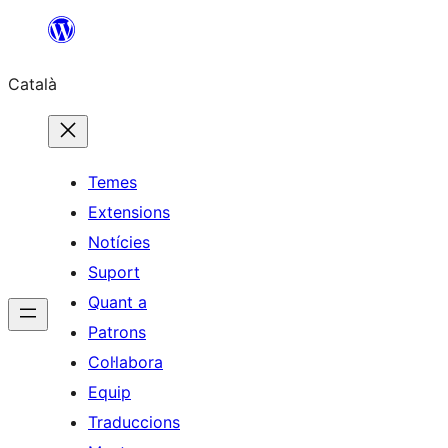
Vés
al
Català
contingut
Temes
Extensions
Notícies
Suport
Quant a
Patrons
Col·labora
Equip
Traduccions