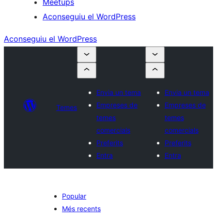
Meetups
Aconseguiu el WordPress
Aconseguiu el WordPress
Envia un tema
Envia un tema
Empreses de
Empreses de
Temes
temes
temes
comercials
comercials
Preferits
Preferits
Entra
Entra
Popular
Més recents