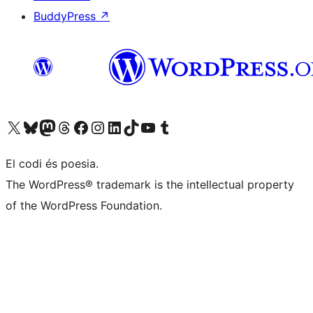
BuddyPress
↗
Visiteu el nostre compte X (abans Twitter)
Visiteu el nostre compte de Bluesky
Visiteu el nostre compte al Mastodon
Visiteu el nostre compte de Threads
Visiteu la nostra pàgina al Facebook
Visiteu el nostre compte d'Instagram
Visiteu el nostre compte de LinkedIn
Visiteu el nostre compte de TikTok
Visiteu el nostre canal al YouTube
Visiteu el nostre compte de Tumblr
El codi és poesia.
The WordPress® trademark is the intellectual property
of the WordPress Foundation.