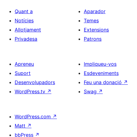
Quant a
Aparador
Notícies
Temes
Allotjament
Extensions
Privadesa
Patrons
Apreneu
Impliqueu-vos
Suport
Esdeveniments
Desenvolupadors
Feu una donació
↗
WordPress.tv
↗
Swag
↗
WordPress.com
↗
Matt
↗
bbPress
↗