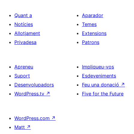
Quant a
Aparador
Notícies
Temes
Allotjament
Extensions
Privadesa
Patrons
Apreneu
Impliqueu-vos
Suport
Esdeveniments
Desenvolupadors
Feu una donació
↗
WordPress.tv
↗
Five for the Future
WordPress.com
↗
Matt
↗