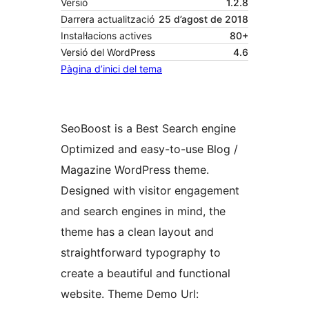
Versió
1.2.8
Darrera actualització
25 d’agost de 2018
Instal·lacions actives
80+
Versió del WordPress
4.6
Pàgina d’inici del tema
SeoBoost is a Best Search engine
Optimized and easy-to-use Blog /
Magazine WordPress theme.
Designed with visitor engagement
and search engines in mind, the
theme has a clean layout and
straightforward typography to
create a beautiful and functional
website. Theme Demo Url: