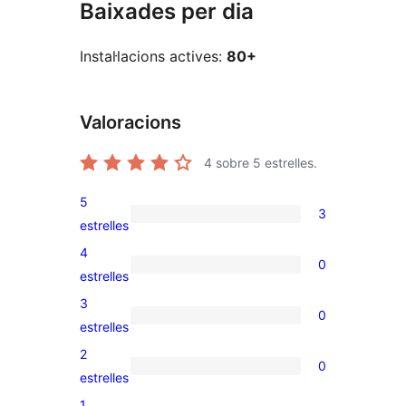
Baixades per dia
Instal·lacions actives:
80+
Valoracions
4
sobre 5 estrelles.
5
3
3
estrelles
valoracions
4
0
de
0
estrelles
5
valoracions
3
0
estrelles
de
0
estrelles
4
valoracions
2
0
estrelles
de
0
estrelles
3
valoracions
1