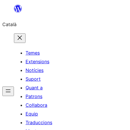
Vés
al
Català
contingut
Temes
Extensions
Notícies
Suport
Quant a
Patrons
Col·labora
Equip
Traduccions