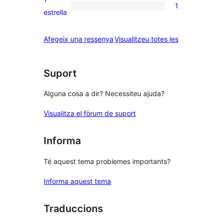
1
estrelles
de
1
estrella
2
valoració
estrelles
de
ressenyes
Afegeix una ressenya
Visualitzeu totes les
1
estrelles
Suport
Alguna cosa a dir? Necessiteu ajuda?
Visualitza el fòrum de suport
Informa
Té aquest tema problemes importants?
Informa aquest tema
Traduccions