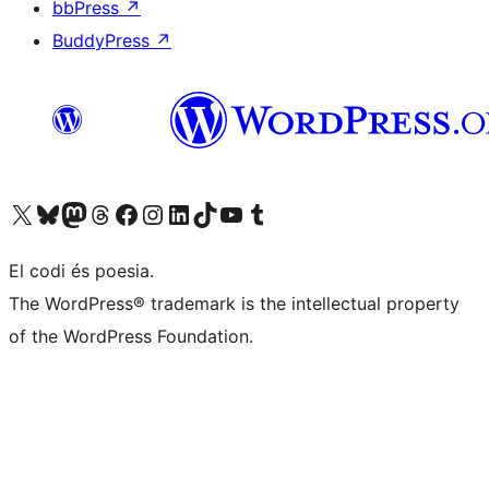
bbPress
↗
BuddyPress
↗
Visiteu el nostre compte X (abans Twitter)
Visiteu el nostre compte de Bluesky
Visiteu el nostre compte al Mastodon
Visiteu el nostre compte de Threads
Visiteu la nostra pàgina al Facebook
Visiteu el nostre compte d'Instagram
Visiteu el nostre compte de LinkedIn
Visiteu el nostre compte de TikTok
Visiteu el nostre canal al YouTube
Visiteu el nostre compte de Tumblr
El codi és poesia.
The WordPress® trademark is the intellectual property
of the WordPress Foundation.