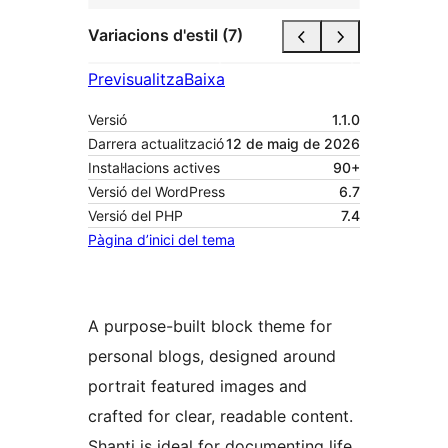
Variacions d'estil (7)
Previsualitza
Baixa
Versió
1.1.0
Darrera actualització
12 de maig de 2026
Instal·lacions actives
90+
Versió del WordPress
6.7
Versió del PHP
7.4
Pàgina d’inici del tema
A purpose-built block theme for
personal blogs, designed around
portrait featured images and
crafted for clear, readable content.
Shanti is ideal for documenting life,