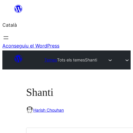
Vés
al
Català
contingut
Aconseguiu el WordPress
Temes
Tots els temes
Shanti
Shanti
Harish Chouhan