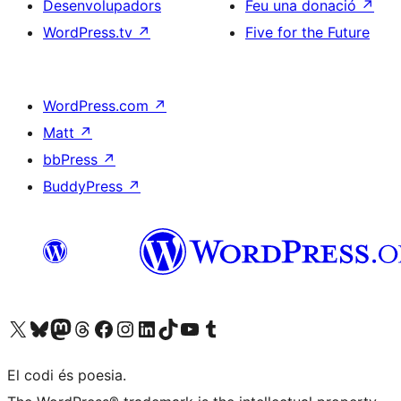
Desenvolupadors
Feu una donació
↗
WordPress.tv
↗
Five for the Future
WordPress.com
↗
Matt
↗
bbPress
↗
BuddyPress
↗
Visiteu el nostre compte X (abans Twitter)
Visiteu el nostre compte de Bluesky
Visiteu el nostre compte al Mastodon
Visiteu el nostre compte de Threads
Visiteu la nostra pàgina al Facebook
Visiteu el nostre compte d'Instagram
Visiteu el nostre compte de LinkedIn
Visiteu el nostre compte de TikTok
Visiteu el nostre canal al YouTube
Visiteu el nostre compte de Tumblr
El codi és poesia.