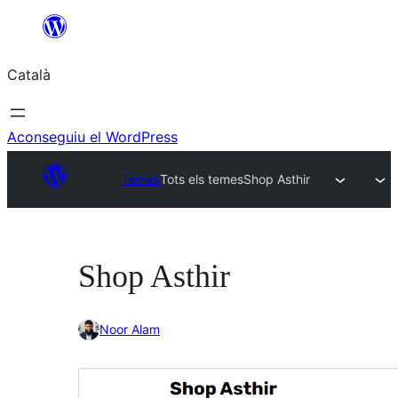
Vés
al
Català
contingut
Aconseguiu el WordPress
Temes
Tots els temes
Shop Asthir
Shop Asthir
Noor Alam