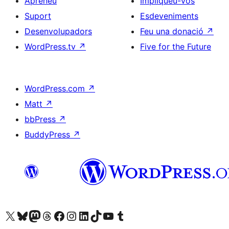
Apreneu
Impliqueu-vos
Suport
Esdeveniments
Desenvolupadors
Feu una donació
↗
WordPress.tv
↗
Five for the Future
WordPress.com
↗
Matt
↗
bbPress
↗
BuddyPress
↗
Visiteu el nostre compte X (abans Twitter)
Visiteu el nostre compte de Bluesky
Visiteu el nostre compte al Mastodon
Visiteu el nostre compte de Threads
Visiteu la nostra pàgina al Facebook
Visiteu el nostre compte d'Instagram
Visiteu el nostre compte de LinkedIn
Visiteu el nostre compte de TikTok
Visiteu el nostre canal al YouTube
Visiteu el nostre compte de Tumblr